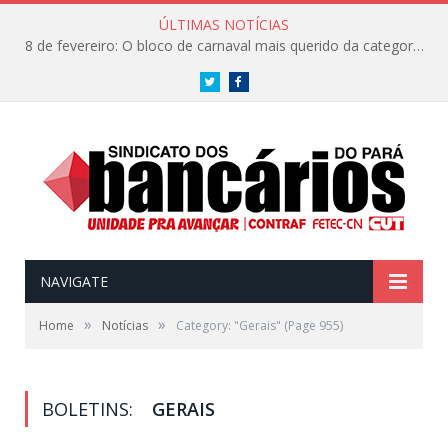
ÚLTIMAS NOTÍCIAS
8 de fevereiro: O bloco de carnaval mais querido da categoria já tem data. Vem pro CarnaBancários 2025!
Twitter
Facebook
NAVIGATE
»
»
Home
Notícias
Category: "Gerais"
(Page 955)
BOLETINS:
GERAIS