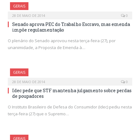
GERAIS
28 DE MAIO DE 2014
0
Senado aprova PEC do Trabalho Escravo, mas emenda
impõe regulamentação
O plenário do Senado aprovou nesta terça-feira (27), por
unanimidade, a Proposta de Emenda à…
GERAIS
28 DE MAIO DE 2014
0
Idec pede que STF mantenha julgamento sobre perdas
de poupadores
O Instituto Brasileiro de Defesa do Consumidor (Idec) pediu nesta
terça-feira (27) que o Supremo…
GERAIS