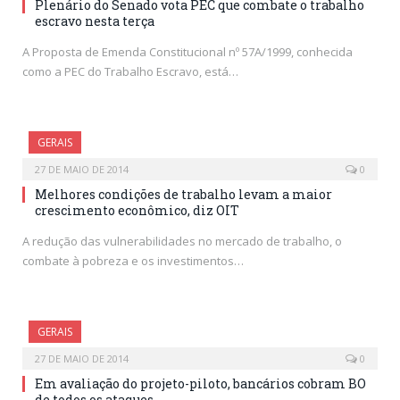
Plenário do Senado vota PEC que combate o trabalho
escravo nesta terça
A Proposta de Emenda Constitucional nº 57A/1999, conhecida
como a PEC do Trabalho Escravo, está…
GERAIS
27 DE MAIO DE 2014
0
Melhores condições de trabalho levam a maior
crescimento econômico, diz OIT
A redução das vulnerabilidades no mercado de trabalho, o
combate à pobreza e os investimentos…
GERAIS
27 DE MAIO DE 2014
0
Em avaliação do projeto-piloto, bancários cobram BO
de todos os ataques