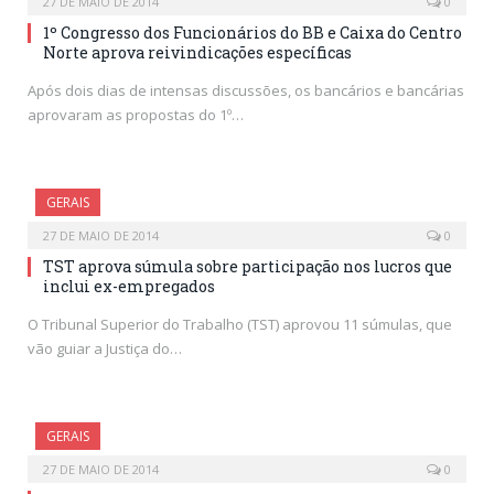
27 DE MAIO DE 2014
0
1º Congresso dos Funcionários do BB e Caixa do Centro
Norte aprova reivindicações específicas
Após dois dias de intensas discussões, os bancários e bancárias
aprovaram as propostas do 1º…
GERAIS
27 DE MAIO DE 2014
0
TST aprova súmula sobre participação nos lucros que
inclui ex-empregados
O Tribunal Superior do Trabalho (TST) aprovou 11 súmulas, que
vão guiar a Justiça do…
GERAIS
27 DE MAIO DE 2014
0