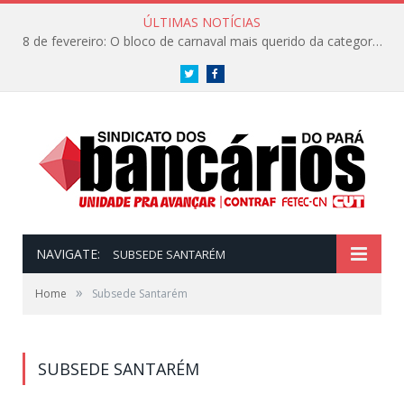
ÚLTIMAS NOTÍCIAS
8 de fevereiro: O bloco de carnaval mais querido da categoria já tem data. Vem pro CarnaBancários 2025!
Twitter
Facebook
NAVIGATE:
SUBSEDE SANTARÉM
»
Home
Subsede Santarém
SUBSEDE SANTARÉM