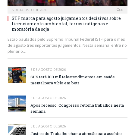
5 DE AGOSTO DE 2026
0
STF marca para agosto julgamentos decisivos sobre
licenciamento ambiental, terras indígenas e
moratória da soja
Estão pautados pelo Supremo Tribunal Federal (STF) para o mês
de agosto três importantes julgamentos. Nesta semana, entra no
plenário…
5 DE AGOSTO DE 2026
SUS terá 100 mil teleatendimentos em saúde
mental para vício em bets
5 DE AGOSTO DE 2026
Após recesso, Congresso retoma trabalhos nesta
semana
5 DE AGOSTO DE 2026
Justiça do Trabalho chama atenção para assédio