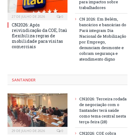
para impactos sobre
trabalhadores
27 DE JULHO DE 2026
0
CN 2026: Em Belém,
CN2026: Após
bancários e bancárias do
reivindicação da COE, Itaú
Pará integram Dia
flexibiliza regras de
Nacional de Mobilização
mobilidade para visitas
por Emprego,
comerciais
denunciam desmonte e
cobram segurança e
atendimento digno
SANTANDER
CN2026: Terceira rodada
de negociação com o
Santander terá saúde
como tema central nesta
terça-feira (28)
29 DE JULHO DE 2026
0
CN2026: COE cobra