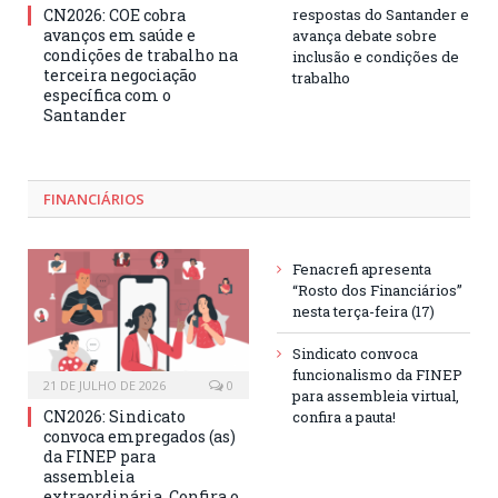
CN2026: COE cobra
respostas do Santander e
avanços em saúde e
avança debate sobre
condições de trabalho na
inclusão e condições de
terceira negociação
trabalho
específica com o
Santander
FINANCIÁRIOS
Fenacrefi apresenta
“Rosto dos Financiários”
nesta terça-feira (17)
Sindicato convoca
funcionalismo da FINEP
21 DE JULHO DE 2026
0
para assembleia virtual,
CN2026: Sindicato
confira a pauta!
convoca empregados (as)
da FINEP para
assembleia
extraordinária. Confira o