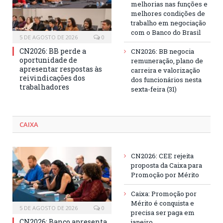
melhorias nas funções e
melhores condições de
trabalho em negociação
com o Banco do Brasil
5 DE AGOSTO DE 2026
0
CN2026: BB perde a
CN2026: BB negocia
oportunidade de
remuneração, plano de
apresentar respostas às
carreira e valorização
reivindicações dos
dos funcionários nesta
trabalhadores
sexta-feira (31)
CAIXA
CN2026: CEE rejeita
proposta da Caixa para
Promoção por Mérito
Caixa: Promoção por
Mérito é conquista e
5 DE AGOSTO DE 2026
0
precisa ser paga em
CN2026: Banco apresenta
janeiro