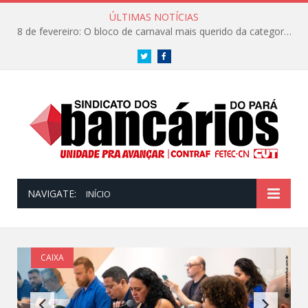
ÚLTIMAS NOTÍCIAS
8 de fevereiro: O bloco de carnaval mais querido da categoria já tem data. Vem pro CarnaBancários 2025!
Twitter
Facebook
NAVIGATE:
INÍCIO
CAIXA
CN2026: 10% no anuênio, aumento da PLR
Social, redução na mensalidade do plano de