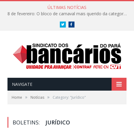
ÚLTIMAS NOTÍCIAS
8 de fevereiro: O bloco de carnaval mais querido da categoria já tem data. Vem pro CarnaBancários 2025!
Twitter
Facebook
NAVIGATE
»
»
Home
Notícias
Category: "Jurídico"
BOLETINS:
JURÍDICO