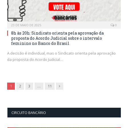
23 DE MAIO DE 2025
0
8h às 20h: Sindicato orienta pela aprovação da
proposta do Acordo Judicial sobre o intervalo
feminino no Banco do Brasil
A decisão é individual, mas o Sindicato orienta pela aprovação
da proposta do Acordo Judicial…
Next
1
2
3
…
11
CIRCUITO BANCÁRIO