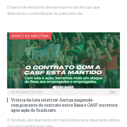
O Banco da Amazônia (Basa) recorreu da decisão que
determinou a manutenção do patrocínio da…
BANCO DA AMAZÔNIA
30 DE JUNHO DE 2025
0
Vitória da luta coletiva! Justiça suspende
rompimento do contrato entre Basa e CASF corretora
após ação do Sindicato.
O Sindicato dos Bancários do Pará obteve uma importante vitória
na Justiça contra mais uma…