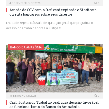
4 DE FEVEREIRO DE 2026
0
Acordo de CCV com o Itaú está expirado e Sindicato
orienta bancários sobre seus direitos
Entidade rejeita cláusula de quitação geral que prejudica o
acesso dos trabalhadores à Justiça O…
BANCO DA AMAZÔNIA
16 DE JULHO DE 2025
0
Casf: Justiça do Trabalho reafirma decisão favorável
ao funcionalismo do Banco da Amazônia