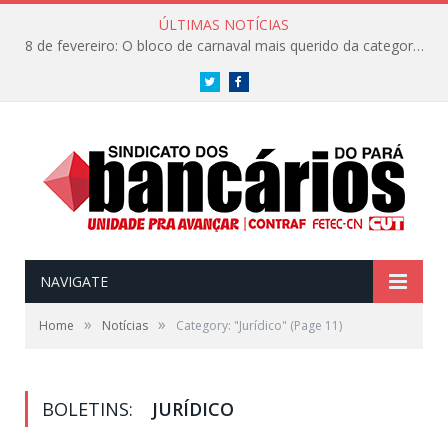
ÚLTIMAS NOTÍCIAS
8 de fevereiro: O bloco de carnaval mais querido da categoria já tem data. Vem pro CarnaBancários 2025!
Twitter
Facebook
NAVIGATE
»
»
Home
Notícias
Category: "Jurídico"
(Page 11)
BOLETINS:
JURÍDICO