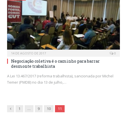
14 DE AGOSTO DE 2017
0
Negociação coletiva é o caminho para barrar
desmonte trabalhista
A Lei 13.467/2017 (reforma trabalhista), sancionada por Michel
Temer (PMDB) no dia 13 de julho,…
Previous
1
…
9
10
11