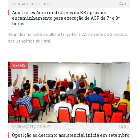
25 DE AGOSTO DE 2017
0
Auxiliares Administrativos do BB aprovam
encaminhamento para execução de ACP de 7ª e 8ª
horas
Reunidos na noite da última terça-feira 22, na sede do Sindicato
dos Bancários do Pará…
GERAIS
24 DE AGOSTO DE 2017
0
Oposição ao desconto assistencial inicia em setembro