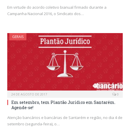
Em virtude do acordo coletivo bianual firmado durante a
Campanha Nacional 2016, o Sindicato dos…
GERAIS
24 DE AGOSTO DE 2017
0
Em setembro, tem Plantão Jurídico em Santarém.
Agende-se!
Atenção bancários e bancárias de Santarém e região, no dia 4 de
setembro (segunda-feira), o…