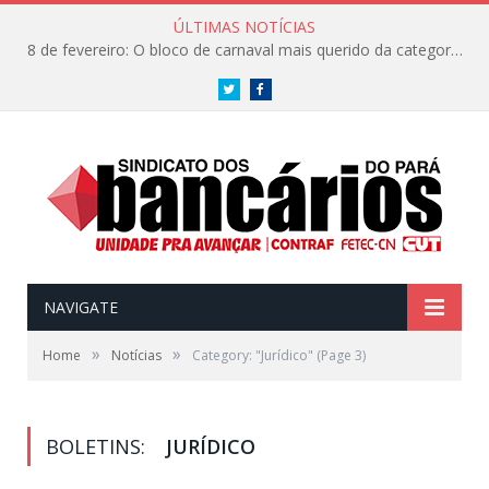
ÚLTIMAS NOTÍCIAS
8 de fevereiro: O bloco de carnaval mais querido da categoria já tem data. Vem pro CarnaBancários 2025!
Twitter
Facebook
NAVIGATE
»
»
Home
Notícias
Category: "Jurídico"
(Page 3)
BOLETINS:
JURÍDICO