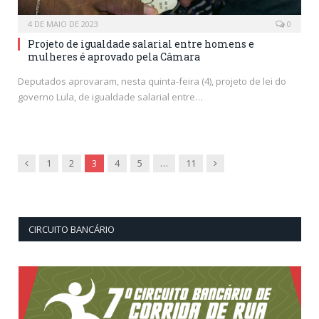
4 DE MAIO DE 2023
0
Projeto de igualdade salarial entre homens e
mulheres é aprovado pela Câmara
Deputados aprovaram, nesta quinta-feira (4), projeto de lei do
governo Lula, de igualdade salarial entre…
Previous
Next
1
2
3
4
5
…
11
CIRCUITO BANCÁRIO