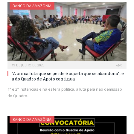
BANCO DA AMAZÔNIA
19 DE JULHO DE 2023
0
“A única luta que se perde é aquela que se abandona”, e
a do Quadro de Apoio continua
1ª e 2ª instâncias e na esfera política, a luta pela não demissão
do Quadro…
BANCO DA AMAZÔNIA