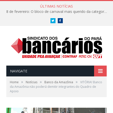
ÚLTIMAS NOTÍCIAS
8 de fevereiro: O bloco de carnaval mais querido da categoria já tem data. Vem pro CarnaBancários 2025!
Twitter
Facebook
NAVIGATE
»
»
»
Home
Notícias
Banco da Amazônia
VITÓRIA! Banco
da Amazônia não poderá demitir integrantes do Quadro de
Apoio