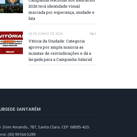
Campanha Nacional dos Bancários
2026 terá identidade visual
marcada por esperança, unidade e
luta
24 DE JUNHO DE 2026
0
Vitória da Unidade: Categoria
aprova por ampla maioria as
minutas de reivindicações e dá a
largada para a Campanha Salarial
UBSEDE SANTARÉM
v. Dom Amando, 787, Santa Clara. CEP: 68005-420.
one: (93) 99164-5289