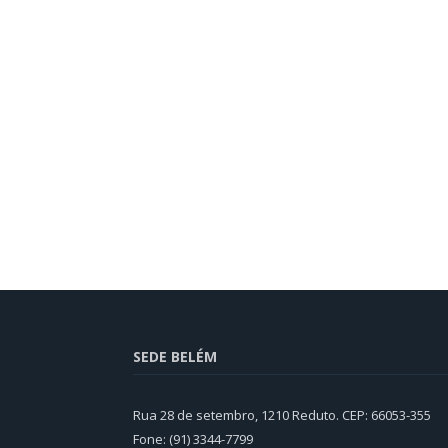
SEDE BELÉM
Rua 28 de setembro, 1210 Reduto. CEP: 66053-355
Fone: (91) 3344-7799