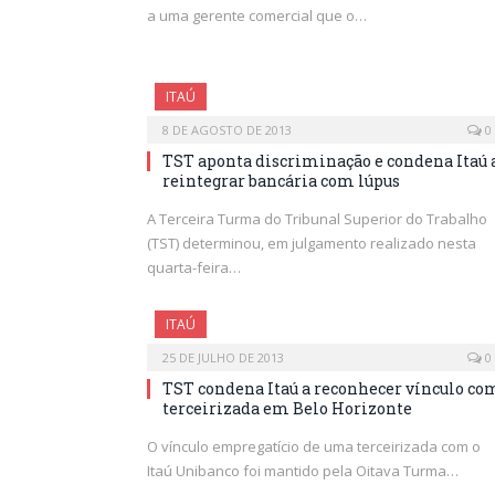
a uma gerente comercial que o…
ITAÚ
8 DE AGOSTO DE 2013
0
TST aponta discriminação e condena Itaú 
reintegrar bancária com lúpus
A Terceira Turma do Tribunal Superior do Trabalho
(TST) determinou, em julgamento realizado nesta
quarta-feira…
ITAÚ
25 DE JULHO DE 2013
0
TST condena Itaú a reconhecer vínculo co
terceirizada em Belo Horizonte
O vínculo empregatício de uma terceirizada com o
Itaú Unibanco foi mantido pela Oitava Turma…