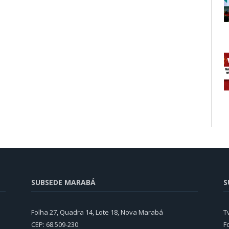
SUBSEDE MARABÁ
S
Folha 27, Quadra 14, Lote 18, Nova Marabá
T
CEP: 68.509-230
F