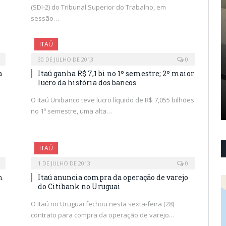
(SDI-2) do Tribunal Superior do Trabalho, em
sessão…
ITAÚ
30 DE JULHO DE 2013
0
a
Itaú ganha R$ 7,1 bi no 1º semestre; 2º maior
lucro da história dos bancos
O Itaú Unibanco teve lucro líquido de R$ 7,055 bilhões
no 1º semestre, uma alta…
ITAÚ
1 DE JULHO DE 2013
0
m
Itaú anuncia compra da operação de varejo
do Citibank no Uruguai
O Itaú no Uruguai fechou nesta sexta-feira (28)
contrato para compra da operação de varejo…