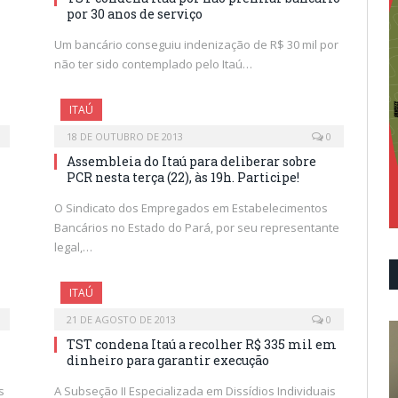
por 30 anos de serviço
Um bancário conseguiu indenização de R$ 30 mil por
não ter sido contemplado pelo Itaú…
ITAÚ
18 DE OUTUBRO DE 2013
0
Assembleia do Itaú para deliberar sobre
PCR nesta terça (22), às 19h. Participe!
O Sindicato dos Empregados em Estabelecimentos
Bancários no Estado do Pará, por seu representante
legal,…
ITAÚ
21 DE AGOSTO DE 2013
0
TST condena Itaú a recolher R$ 335 mil em
dinheiro para garantir execução
s
A Subseção II Especializada em Dissídios Individuais