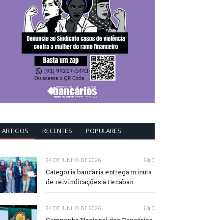
ARTIGOS
RECENTES
POPULARES
24 DE JUNHO DE 2026
0
Categoria bancária entrega minuta
de reivindicações à Fenaban
24 DE JUNHO DE 2026
0