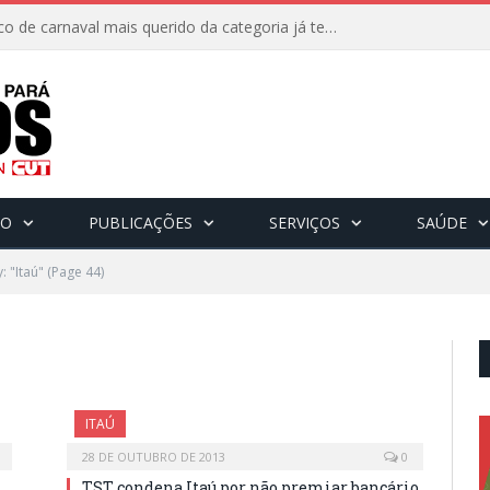
8 de fevereiro: O bloco de carnaval mais querido da categoria já tem data. Vem pro CarnaBancários 2025!
CO
PUBLICAÇÕES
SERVIÇOS
SAÚDE
: "Itaú"
(Page 44)
ITAÚ
28 DE OUTUBRO DE 2013
0
TST condena Itaú por não premiar bancário