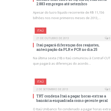
2.883 empregos até setembro
Apesar do lucro líquido recorrente de R$ 11,156
bilhões nos nove primeiros meses de 2013,…
ITAÚ
21 DE OUTUBRO DE 2013
0
Itaú pagará diferenças dos reajustes,
antecipação da PLR e PCR no dia 25
Na última sexta (18) o Itaú comunicou à Contraf-CUT
que pagará as diferenças do acordo…
ITAÚ
2 DE SETEMBRO DE 2013
0
TRT condena Itaú a pagar horas-extras a
bancária enquadrada como gerente geral
O Itaú Unibanco foi condenado a pagar horas extra