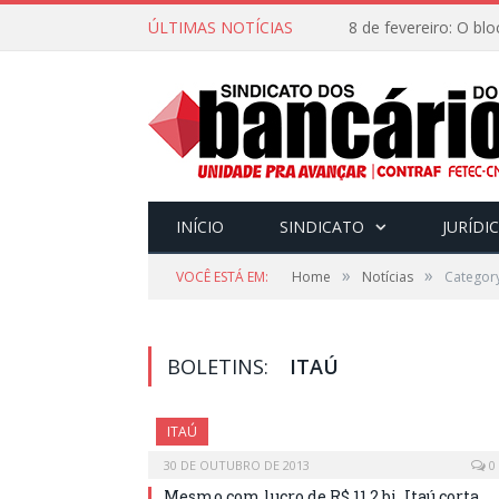
ÚLTIMAS NOTÍCIAS
INÍCIO
SINDICATO
JURÍDI
»
»
VOCÊ ESTÁ EM:
Home
Notícias
Category
BOLETINS:
ITAÚ
ITAÚ
30 DE OUTUBRO DE 2013
0
Mesmo com lucro de R$ 11,2 bi, Itaú corta