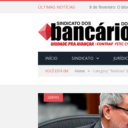
ÚLTIMAS NOTÍCIAS
INÍCIO
SINDICATO
JURÍDI
»
VOCÊ ESTÁ EM:
Home
Category: "Notícias"
(
GERAIS