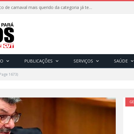
8 de fevereiro: O bloco de carnaval mais querido da categoria já tem data. Vem pro CarnaBancários 2025!
CO
PUBLICAÇÕES
SERVIÇOS
SAÚDE
Page 1673)
GE