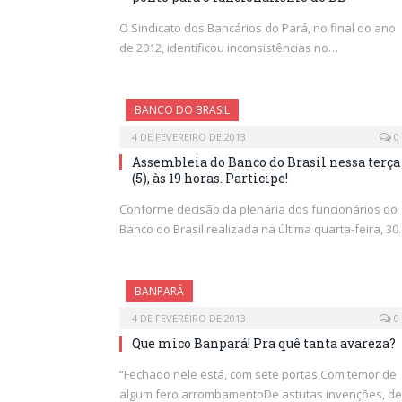
O Sindicato dos Bancários do Pará, no final do ano
de 2012, identificou inconsistências no…
BANCO DO BRASIL
4 DE FEVEREIRO DE 2013
0
Assembleia do Banco do Brasil nessa terça
(5), às 19 horas. Participe!
Conforme decisão da plenária dos funcionários do
Banco do Brasil realizada na última quarta-feira, 3
BANPARÁ
4 DE FEVEREIRO DE 2013
0
Que mico Banpará! Pra quê tanta avareza?
“Fechado nele está, com sete portas,Com temor de
algum fero arrombamentoDe astutas invenções, de