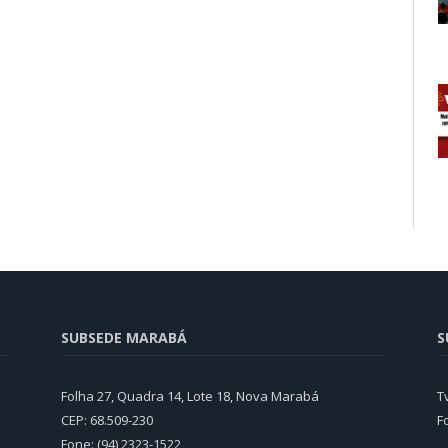
SUBSEDE MARABÁ
S
Folha 27, Quadra 14, Lote 18, Nova Marabá
T
CEP: 68.509-230
F
Fone: (94) 2323-1522