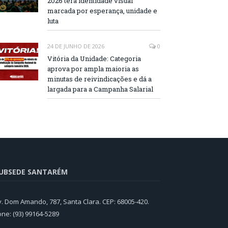
2026 terá identidade visual
marcada por esperança, unidade e
luta
24 DE JUNHO DE 2026
0
Vitória da Unidade: Categoria
aprova por ampla maioria as
minutas de reivindicações e dá a
largada para a Campanha Salarial
UBSEDE SANTARÉM
v. Dom Amando, 787, Santa Clara. CEP: 68005-420.
one: (93) 99164-5289