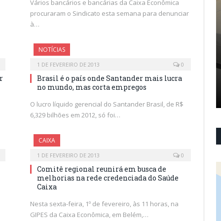
Vários bancários e bancárias da Caixa Econômica
procuraram o Sindicato esta semana para denunciar
à…
NOTÍCIAS
1 DE FEVEREIRO DE 2013
0
r
Brasil é o país onde Santander mais lucra
no mundo, mas corta empregos
O lucro líquido gerencial do Santander Brasil, de R$
6,329 bilhões em 2012, só foi…
CAIXA
1 DE FEVEREIRO DE 2013
0
Comitê regional reunirá em busca de
melhorias na rede credenciada do Saúde
Caixa
Nesta sexta-feira, 1º de fevereiro, às 11 horas, na
GIPES da Caixa Econômica, em Belém,…