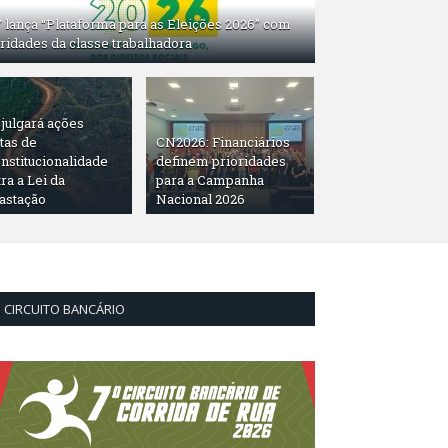
 lança “Plataforma para as Eleições 2026” com
ridades da classe trabalhadora
julgará ações
tas de
CN2026: Financiários
nstitucionalidade
definem prioridades
ra a Lei da
para a Campanha
astação
Nacional 2026
CIRCUITO BANCÁRIO