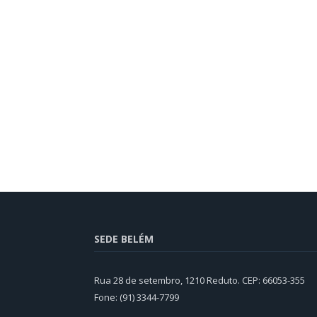
SEDE BELÉM
Rua 28 de setembro, 1210 Reduto. CEP: 66053-355
Fone: (91) 3344-7799