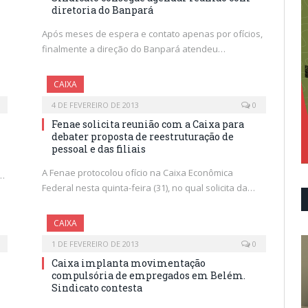
diretoria do Banpará
Após meses de espera e contato apenas por ofícios,
finalmente a direção do Banpará atendeu…
CAIXA
4 DE FEVEREIRO DE 2013
0
Fenae solicita reunião com a Caixa para
debater proposta de reestruturação de
pessoal e das filiais
A Fenae protocolou ofício na Caixa Econômica
0…
Federal nesta quinta-feira (31), no qual solicita da…
CAIXA
1 DE FEVEREIRO DE 2013
0
Caixa implanta movimentação
compulsória de empregados em Belém.
Sindicato contesta