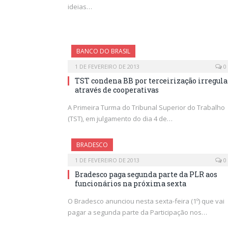
ideias…
BANCO DO BRASIL
1 DE FEVEREIRO DE 2013
0
TST condena BB por terceirização irregula
através de cooperativas
A Primeira Turma do Tribunal Superior do Trabalho
(TST), em julgamento do dia 4 de…
BRADESCO
1 DE FEVEREIRO DE 2013
0
Bradesco paga segunda parte da PLR aos
funcionários na próxima sexta
O Bradesco anunciou nesta sexta-feira (1º) que vai
pagar a segunda parte da Participação nos…