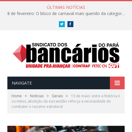
ÚLTIMAS NOTÍCIAS
8 de fevereiro: O bloco de carnaval mais querido da categoria já tem data. Vem pro CarnaBancários 2025!
Twitter
Facebook
NAVIGATE
»
»
»
Home
Notícias
Gerais
13 de maio: entre a história e
os mitos, abolição da escravidão reforça a necessidade de
combater o racismo estrutural