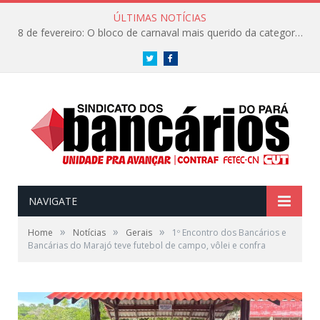
ÚLTIMAS NOTÍCIAS
8 de fevereiro: O bloco de carnaval mais querido da categoria já tem data. Vem pro CarnaBancários 2025!
Twitter
Facebook
NAVIGATE
»
»
»
Home
Notícias
Gerais
1º Encontro dos Bancários e
Bancárias do Marajó teve futebol de campo, vôlei e confra