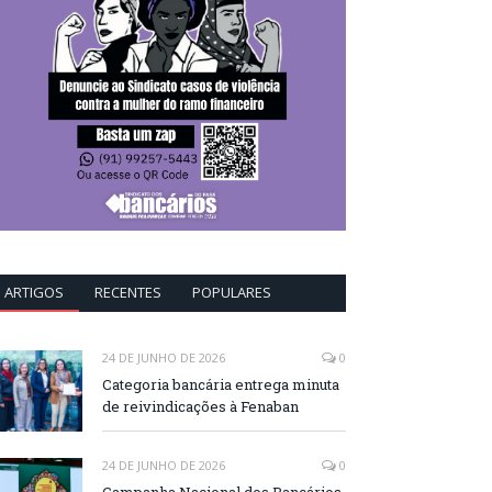
ARTIGOS
RECENTES
POPULARES
24 DE JUNHO DE 2026
0
Categoria bancária entrega minuta
de reivindicações à Fenaban
24 DE JUNHO DE 2026
0