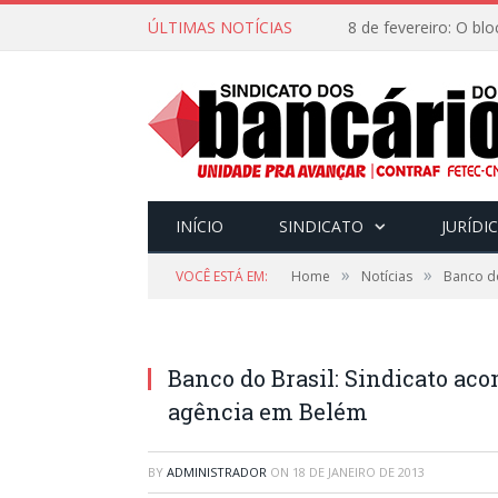
ÚLTIMAS NOTÍCIAS
INÍCIO
SINDICATO
JURÍDI
»
»
VOCÊ ESTÁ EM:
Home
Notícias
Banco do
Banco do Brasil: Sindicato a
agência em Belém
BY
ADMINISTRADOR
ON
18 DE JANEIRO DE 2013