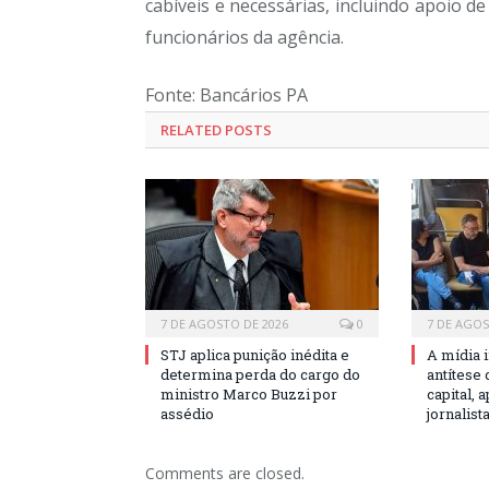
cabíveis e necessárias, incluindo apoio 
funcionários da agência.
Fonte: Bancários PA
RELATED POSTS
7 DE AGOSTO DE 2026
0
7 DE AGOS
STJ aplica punição inédita e
A mídia 
determina perda do cargo do
antítese
ministro Marco Buzzi por
capital,
assédio
jornalist
Comments are closed.