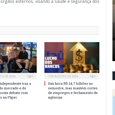
de órgãos externos, visando à saúde e segurança dos
TO DE 2026
0
7 DE AGOSTO DE 2026
0
independente traz a
Itaú lucra R$ 24,7 bilhões no
 do mercado e do
semestre, mas mantém cortes
 aponta debate com
de empregos e fechamento de
as na Flipei
agências