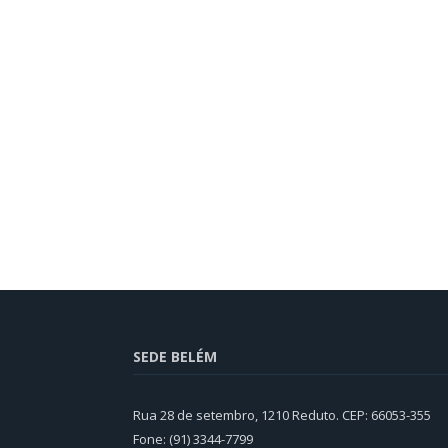
SEDE BELÉM
Rua 28 de setembro, 1210 Reduto. CEP: 66053-355
Fone: (91) 3344-7799