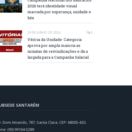
Campanha Nacional dos Bancários
2026 terá identidade visual
marcada por esperança, unidade e
luta
24 DE JUNHO DE 2026
0
Vitória da Unidade: Categoria
aprova por ampla maioria as
minutas de reivindicações e dá a
largada para a Campanha Salarial
UBSEDE SANTARÉM
v. Dom Amando, 787, Santa Clara. CEP: 68005-420.
one: (93) 99164-5289