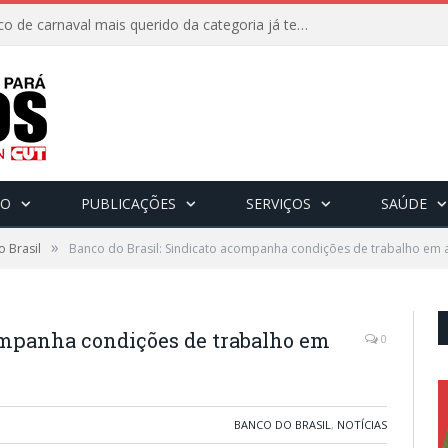
8 de fevereiro: O bloco de carnaval mais querido da categoria já tem data. Vem pro CarnaBancários 2025!
CO
PUBLICAÇÕES
SERVIÇOS
SAÚDE
»
 Brasil
Banco do Brasil: Sindicato acompanha condições de trabalho em
companha condições de trabalho em
0
BANCO DO BRASIL
,
NOTÍCIAS