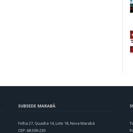
SUBSEDE MARABÁ
S
Folha 27, Quadra 14, Lote 18, Nova Marabá
T
CEP: 68.509-230
F