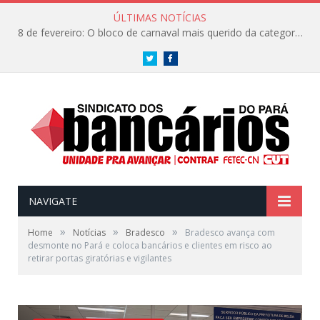
ÚLTIMAS NOTÍCIAS
8 de fevereiro: O bloco de carnaval mais querido da categoria já tem data. Vem pro CarnaBancários 2025!
Twitter
Facebook
NAVIGATE
»
»
»
Home
Notícias
Bradesco
Bradesco avança com
desmonte no Pará e coloca bancários e clientes em risco ao
retirar portas giratórias e vigilantes