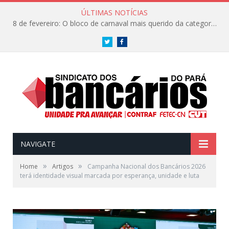
ÚLTIMAS NOTÍCIAS
8 de fevereiro: O bloco de carnaval mais querido da categoria já tem data. Vem pro CarnaBancários 2025!
Twitter
Facebook
NAVIGATE
»
»
Home
Artigos
Campanha Nacional dos Bancários 2026
terá identidade visual marcada por esperança, unidade e luta