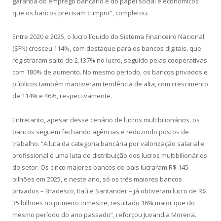
garantia do emprego bancário e do papel social e econômicos
que os bancos precisam cumprir”, completou.
Entre 2020 e 2025, o lucro líquido do Sistema Financeiro Nacional
(SFN) cresceu 114%, com destaque para os bancos digitais, que
registraram salto de 2.137% no lucro, seguido pelas cooperativas
com 180% de aumento. No mesmo período, os bancos privados e
públicos também mantiveram tendência de alta, com crescimento
de 114% e 46%, respectivamente.
Entretanto, apesar desse cenário de lucros multibilionários, os
bancos seguem fechando agências e reduzindo postos de
trabalho. “A luta da categoria bancária por valorização salarial e
profissional é uma luta de distribuição dos lucros multibilionários
do setor. Os cinco maiores bancos do país lucraram R$ 145
bilhões em 2025, e neste ano, só os três maiores bancos
privados – Bradesco, Itaú e Santander – já obtiveram lucro de R$
35 bilhões no primeiro trimestre, resultado 16% maior que do
mesmo período do ano passado”, reforçou Juvandia Moreira.