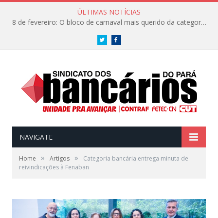
ÚLTIMAS NOTÍCIAS
8 de fevereiro: O bloco de carnaval mais querido da categoria já tem data. Vem pro CarnaBancários 2025!
Twitter
Facebook
NAVIGATE
»
»
Home
Artigos
Categoria bancária entrega minuta de
reivindicações à Fenaban