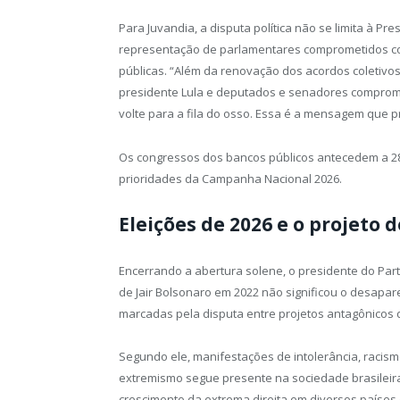
Para Juvandia, a disputa política não se limita à Pr
representação de parlamentares comprometidos co
públicas. “Além da renovação dos acordos coletivos
presidente Lula e deputados e senadores comprom
volte para a fila do osso. Essa é a mensagem que p
Os congressos dos bancos públicos antecedem a 28ª
prioridades da Campanha Nacional 2026.
Eleições de 2026 e o projeto 
Encerrando a abertura solene, o presidente do Part
de Jair Bolsonaro em 2022 não significou o desapar
marcadas pela disputa entre projetos antagônicos d
Segundo ele, manifestações de intolerância, racism
extremismo segue presente na sociedade brasileira.
crescimento da extrema direita em diversos paíse