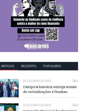
ARTIGOS
RECENTES
POPULARES
24 DE JUNHO DE 2026
0
Categoria bancária entrega minuta
de reivindicações à Fenaban
24 DE JUNHO DE 2026
0