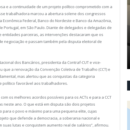
sa e a continuidade de um projeto político comprometido com a
lasse trabalhadora marcou a abertura solene dos congressos
xa Econômica Federal, Banco do Nordeste e Banco da Amazônia,
a de Portugal, em São Paulo. Diante de delegados e delegadas de
 de entidades parceiras, as intervenções destacaram que os
de negociação e passam também pela disputa eleitoral de
cional dos Bancários, presidenta da Contraf-CUT e vice-
tou que a renovação da Convenção Coletiva de Trabalho (CCT) e
damental, mas alertou que as conquistas da categoria
lítico favorável aos trabalhadores.
 com os melhores acordos possíveis para os ACTs e para a CCT
vas neste ano. O que está em disputa são dois projetos
mo para o povo e máximo para uma pequena elite, cujas
ojeto que defende a democracia, a soberania nacional e
 suas lutas e conquistem aumento real de salários”, afirmou.