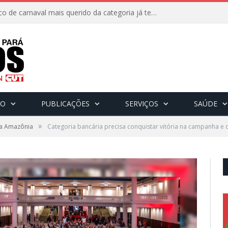
8 de fevereiro: O bloco de carnaval mais querido da categoria já tem data. Vem pro CarnaBancários 2025!
CO
PUBLICAÇÕES
SERVIÇOS
SAÚDE
»
a Amazônia
Categoria bancária precisa conquistar vitória na campanha e