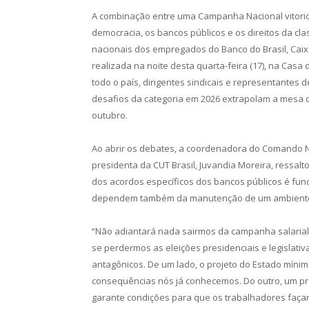
A combinação entre uma Campanha Nacional vitorio
democracia, os bancos públicos e os direitos da c
nacionais dos empregados do Banco do Brasil, Cai
realizada na noite desta quarta-feira (17), na Cas
todo o país, dirigentes sindicais e representantes
desafios da categoria em 2026 extrapolam a mesa 
outubro.
Ao abrir os debates, a coordenadora do Comando Na
presidenta da CUT Brasil, Juvandia Moreira, ressal
dos acordos específicos dos bancos públicos é fun
dependem também da manutenção de um ambiente po
“Não adiantará nada sairmos da campanha salarial
se perdermos as eleições presidenciais e legislati
antagônicos. De um lado, o projeto do Estado míni
consequências nós já conhecemos. Do outro, um pr
garante condições para que os trabalhadores façam