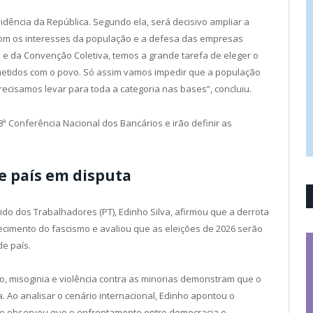
esidência da República. Segundo ela, será decisivo ampliar a
m os interesses da população e a defesa das empresas
 e da Convenção Coletiva, temos a grande tarefa de eleger o
etidos com o povo. Só assim vamos impedir que a população
recisamos levar para toda a categoria nas bases”, concluiu.
 Conferência Nacional dos Bancários e irão definir as
de país em disputa
ido dos Trabalhadores (PT), Edinho Silva, afirmou que a derrota
ecimento do fascismo e avaliou que as eleições de 2026 serão
e país.
o, misoginia e violência contra as minorias demonstram que o
 Ao analisar o cenário internacional, Edinho apontou o
s e observou que o enfrentamento entre democracia e