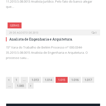
11.2013.5.08.0013 Analista Jurídico. Pelo fato do banco alegar
que…
GERAIS
29 DE AGOSTO DE 2013
0
Analista de Engenharia e Arquitetura.
15ª Vara do Trabalho de Belém Processo n° 000.0344-
35.2013.5.08.0015 Analista de Engenharia e Arquitetura. O
processo saiu…
Previous
1
…
1.013
1.014
1.015
1.016
1.017
Next
…
1.065