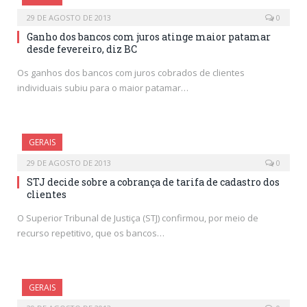
29 DE AGOSTO DE 2013
0
Ganho dos bancos com juros atinge maior patamar
desde fevereiro, diz BC
Os ganhos dos bancos com juros cobrados de clientes
individuais subiu para o maior patamar…
GERAIS
29 DE AGOSTO DE 2013
0
STJ decide sobre a cobrança de tarifa de cadastro dos
clientes
O Superior Tribunal de Justiça (STJ) confirmou, por meio de
recurso repetitivo, que os bancos…
GERAIS