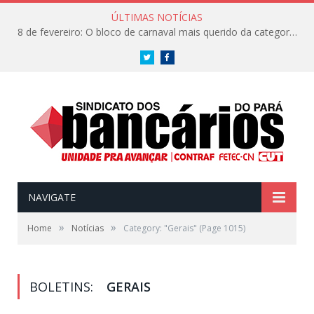
ÚLTIMAS NOTÍCIAS
8 de fevereiro: O bloco de carnaval mais querido da categoria já tem data. Vem pro CarnaBancários 2025!
Twitter
Facebook
NAVIGATE
»
»
Home
Notícias
Category: "Gerais"
(Page 1015)
BOLETINS:
GERAIS