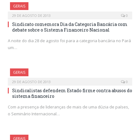
GERAIS
29 DE AGOSTO DE 2013
0
Sindicato comemora Dia da Categoria Bancária com
debate sobre o Sistema Financeiro Nacional
A noite do dia 28 de agosto foi para a categoria bancária no Pará
um…
GERAIS
29 DE AGOSTO DE 2013
0
Sindicalistas defendem Estado firme contra abusos do
sistema financeiro
Com a presença de lideranças de mais de uma dúzia de países,
o Seminário Internacional…
GERAIS