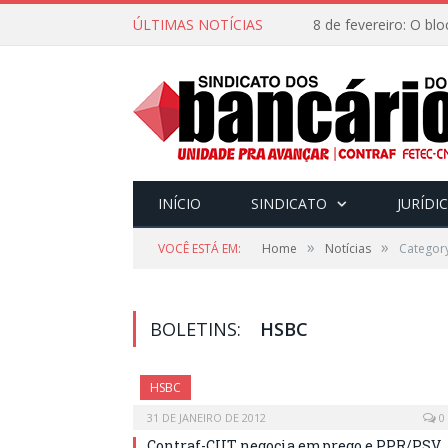
ÚLTIMAS NOTÍCIAS
INÍCIO
SINDICATO
JURÍDI
»
»
VOCÊ ESTÁ EM:
Home
Notícias
Categor
BOLETINS:
HSBC
HSBC
31 DE JANEIRO DE 2012
0
Contraf-CUT negocia emprego e PPR/PSV