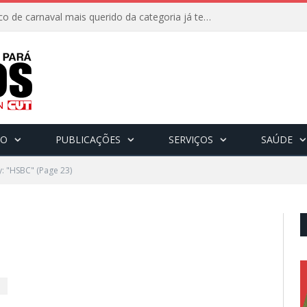
8 de fevereiro: O bloco de carnaval mais querido da categoria já tem data. Vem pro CarnaBancários 2025!
CO
PUBLICAÇÕES
SERVIÇOS
SAÚDE
y: "HSBC"
(Page 23)