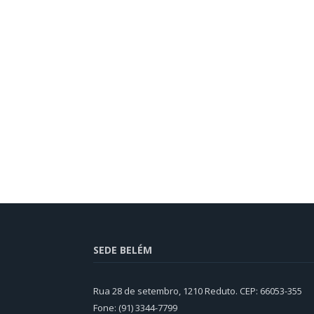
SEDE BELÉM
Rua 28 de setembro, 1210 Reduto. CEP: 66053-355
Fone: (91) 3344-7799