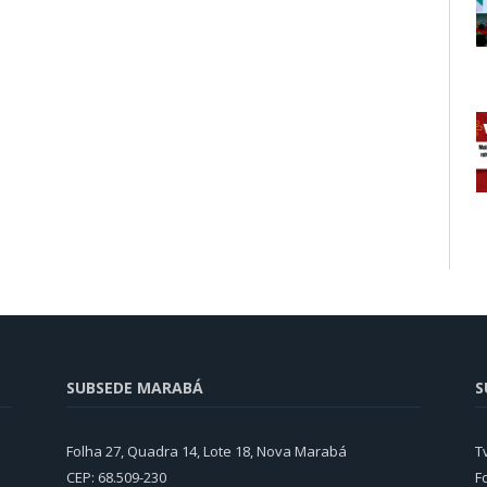
SUBSEDE MARABÁ
S
Folha 27, Quadra 14, Lote 18, Nova Marabá
T
CEP: 68.509-230
F