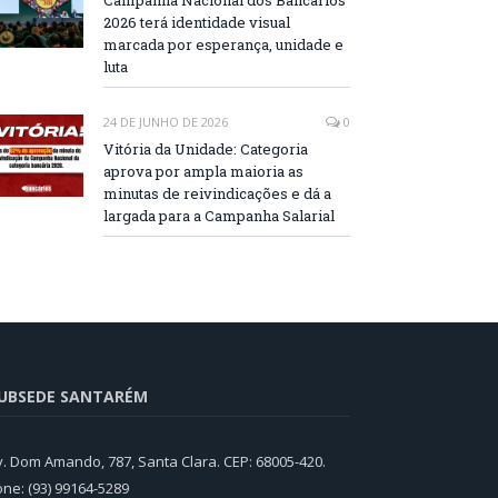
Campanha Nacional dos Bancários
2026 terá identidade visual
marcada por esperança, unidade e
luta
24 DE JUNHO DE 2026
0
Vitória da Unidade: Categoria
aprova por ampla maioria as
minutas de reivindicações e dá a
largada para a Campanha Salarial
UBSEDE SANTARÉM
v. Dom Amando, 787, Santa Clara. CEP: 68005-420.
one: (93) 99164-5289