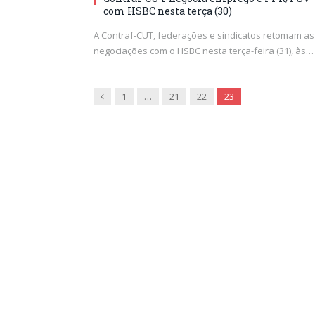
com HSBC nesta terça (30)
A Contraf-CUT, federações e sindicatos retomam as
negociações com o HSBC nesta terça-feira (31), às…
Previous
1
…
21
22
23