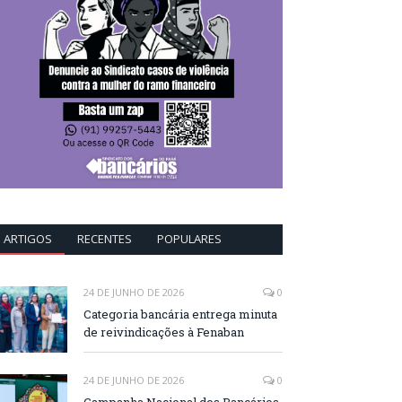
ARTIGOS
RECENTES
POPULARES
24 DE JUNHO DE 2026
0
Categoria bancária entrega minuta
de reivindicações à Fenaban
24 DE JUNHO DE 2026
0