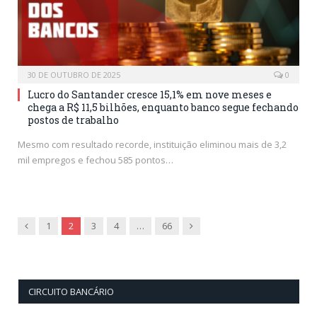
30 DE OUTUBRO DE 2025
0
Lucro do Santander cresce 15,1% em nove meses e
chega a R$ 11,5 bilhões, enquanto banco segue fechando
postos de trabalho
Mesmo com resultado recorde, instituição eliminou mais de 3,2
mil empregos e fechou 585 pontos…
Previous
Next
1
2
3
4
…
66
CIRCUITO BANCÁRIO