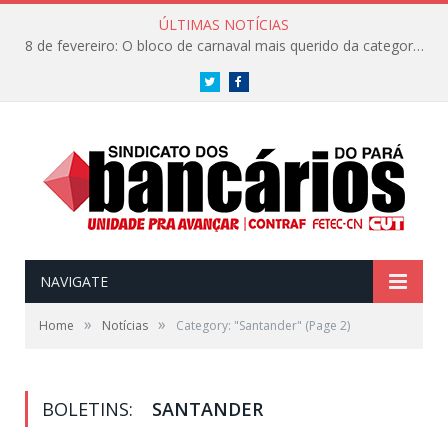
ÚLTIMAS NOTÍCIAS
8 de fevereiro: O bloco de carnaval mais querido da categoria já tem data. Vem pro CarnaBancários 2025!
Twitter
Facebook
NAVIGATE
»
»
Home
Notícias
Category: "Santander"
(Page 2)
BOLETINS:
SANTANDER