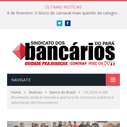
ÚLTIMAS NOTÍCIAS
8 de fevereiro: O bloco de carnaval mais querido da categoria já tem data. Vem pro CarnaBancários 2025!
Twitter
Facebook
NAVIGATE
»
»
»
Home
Notícias
Banco do Brasil
CN 2026 no BB:
Movimento sindical reivindica abertura de concursos públicos e
valorização dos funcionários