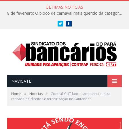
ÚLTIMAS NOTÍCIAS
8 de fevereiro: O bloco de carnaval mais querido da categoria já tem data. Vem pro CarnaBancários 2025!
Twitter
Facebook
NAVIGATE
»
»
Home
Notícias
Contraf-CUT lança campanha contra
retirada de direitos e terceirização no Santander