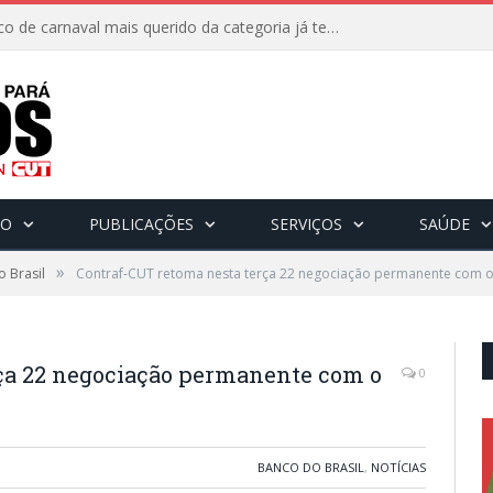
8 de fevereiro: O bloco de carnaval mais querido da categoria já tem data. Vem pro CarnaBancários 2025!
CO
PUBLICAÇÕES
SERVIÇOS
SAÚDE
»
 Brasil
Contraf-CUT retoma nesta terça 22 negociação permanente com 
ça 22 negociação permanente com o
0
BANCO DO BRASIL
,
NOTÍCIAS