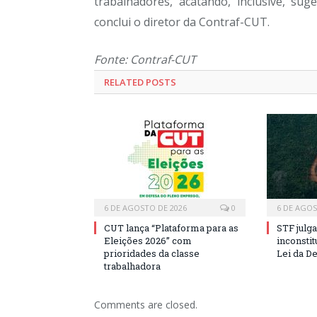
trabalhadores, acatando, inclusive, su
conclui o diretor da Contraf-CUT.
Fonte: Contraf-CUT
RELATED POSTS
6 DE AGOSTO DE 2026
0
6 DE AGOS
CUT lança “Plataforma para as
STF julga
Eleições 2026” com
inconstit
prioridades da classe
Lei da D
trabalhadora
Comments are closed.