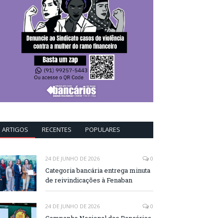
ARTIGOS
RECENTES
POPULARES
24 DE JUNHO DE 2026
0
Categoria bancária entrega minuta
de reivindicações à Fenaban
24 DE JUNHO DE 2026
0