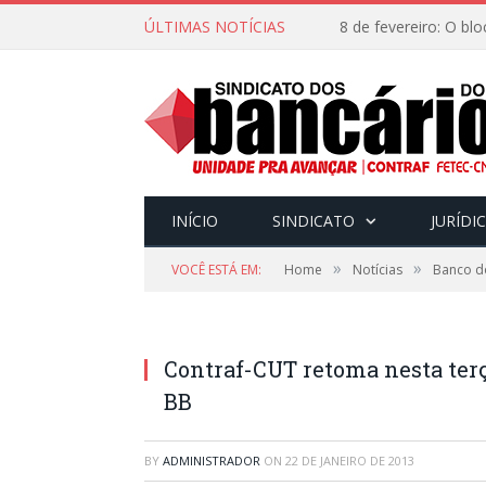
ÚLTIMAS NOTÍCIAS
INÍCIO
SINDICATO
JURÍDI
»
»
VOCÊ ESTÁ EM:
Home
Notícias
Banco do
Contraf-CUT retoma nesta ter
BB
BY
ADMINISTRADOR
ON
22 DE JANEIRO DE 2013