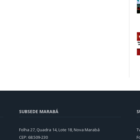
SUBSEDE MARABÁ
S
Folha 27, Quadra 14, Lote 18, Nova Marabá
T
CEP: 68.509-230
F