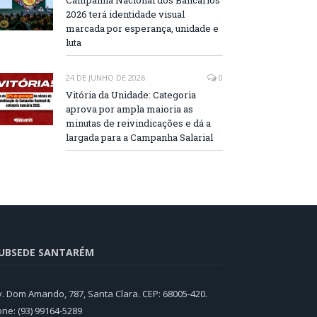
Campanha Nacional dos Bancários
2026 terá identidade visual
marcada por esperança, unidade e
luta
24 DE JUNHO DE 2026
0
Vitória da Unidade: Categoria
aprova por ampla maioria as
minutas de reivindicações e dá a
largada para a Campanha Salarial
UBSEDE SANTARÉM
v. Dom Amando, 787, Santa Clara. CEP: 68005-420.
one: (93) 99164-5289