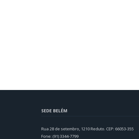
SEDE BELÉM
Rua 28 de setembro, 1210 Reduto. CEP: 66053-355
Fone: (91) 3344-7799