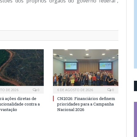
gestões dos próprios órgãos do governo federal”,
TO DE 2026
0
6 DE AGOSTO DE 2026
0
rá ações diretas de
CN2026: Financiários definem
ucionalidade contra a
prioridades para a Campanha
evastação
Nacional 2026