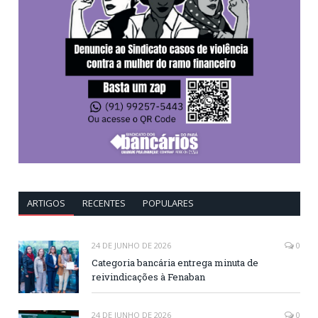
ARTIGOS
RECENTES
POPULARES
24 DE JUNHO DE 2026
0
Categoria bancária entrega minuta de
reivindicações à Fenaban
24 DE JUNHO DE 2026
0