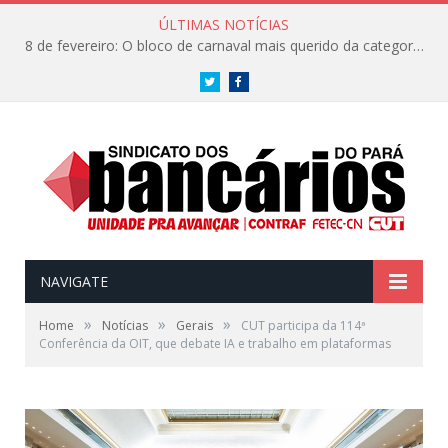
ÚLTIMAS NOTÍCIAS
8 de fevereiro: O bloco de carnaval mais querido da categoria já tem data. Vem pro CarnaBancários 2025!
Twitter
Facebook
NAVIGATE
»
»
»
Home
Notícias
Gerais
CUT participa da 114ª
Conferência da OIT, que debate IA e trabalho em plataformas