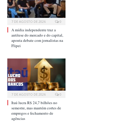
7 DE AGOSTO DE 2026
0
A mídia independente traz a
antítese do mercado e do capital,
aponta debate com jornalistas na
Flipei
7 DE AGOSTO DE 2026
0
Itaú lucra R$ 24,7 bilhões no
semestre, mas mantém cortes de
empregos e fechamento de
agências