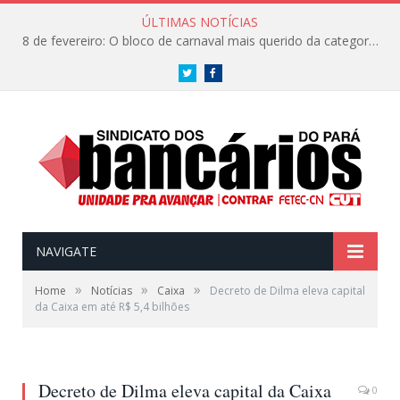
ÚLTIMAS NOTÍCIAS
8 de fevereiro: O bloco de carnaval mais querido da categoria já tem data. Vem pro CarnaBancários 2025!
Twitter
Facebook
NAVIGATE
»
»
»
Home
Notícias
Caixa
Decreto de Dilma eleva capital
da Caixa em até R$ 5,4 bilhões
Decreto de Dilma eleva capital da Caixa
0