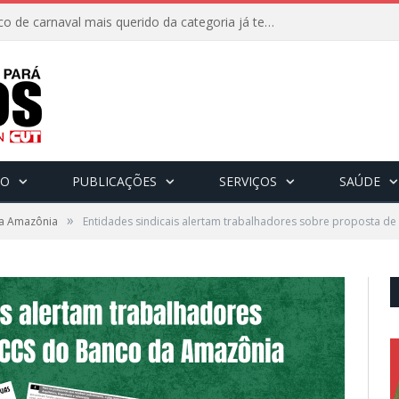
8 de fevereiro: O bloco de carnaval mais querido da categoria já tem data. Vem pro CarnaBancários 2025!
CO
PUBLICAÇÕES
SERVIÇOS
SAÚDE
»
a Amazônia
Entidades sindicais alertam trabalhadores sobre proposta d