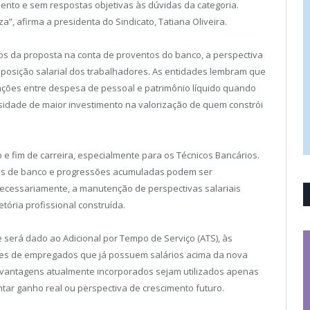
ento e sem respostas objetivas às dúvidas da categoria.
za”, afirma
a presidenta do Sindicato, Tatiana Oliveira.
os da proposta na conta de proventos do banco, a perspectiva
mposição salarial dos trabalhadores. As entidades lembram que
ções entre despesa de pessoal e patrimônio líquido quando
sidade de maior investimento na valorização de quem constrói
 e fim de carreira, especialmente para os Técnicos Bancários.
os de banco e progressões acumuladas podem ser
 necessariamente, a manutenção de perspectivas salariais
tória profissional construída.
será dado ao Adicional por Tempo de Serviço (ATS), às
ções de empregados que já possuem salários acima da nova
e vantagens atualmente incorporados sejam utilizados apenas
ar ganho real ou perspectiva de crescimento futuro.