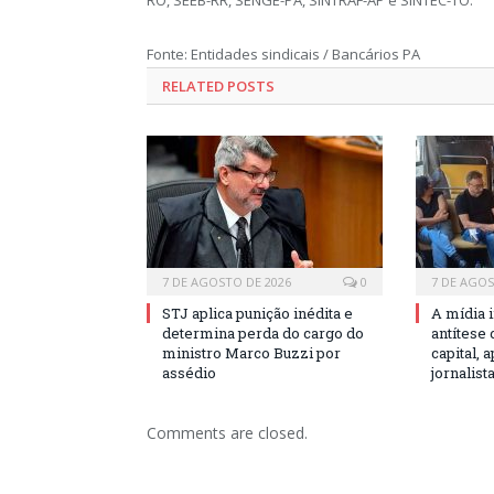
RO, SEEB-RR, SENGE-PA, SINTRAF-AP e SINTEC-TO.
Fonte: Entidades sindicais / Bancários PA
RELATED POSTS
7 DE AGOSTO DE 2026
0
7 DE AGOS
STJ aplica punição inédita e
A mídia 
determina perda do cargo do
antítese
ministro Marco Buzzi por
capital,
assédio
jornalist
Comments are closed.