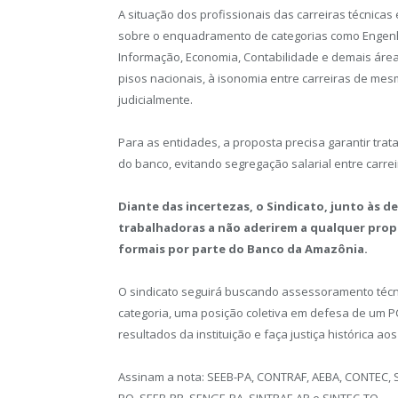
A situação dos profissionais das carreiras técnicas
sobre o enquadramento de categorias como Engenhar
Informação, Economia, Contabilidade e demais área
pisos nacionais, à isonomia entre carreiras de mes
judicialmente.
Para as entidades, a proposta precisa garantir tra
do banco, evitando segregação salarial entre carreir
Diante das incertezas, o Sindicato, junto às d
trabalhadoras a não aderirem a qualquer prop
formais por parte do Banco da Amazônia.
O sindicato seguirá buscando assessoramento técnico
categoria, uma posição coletiva em defesa de um PC
resultados da instituição e faça justiça histórica a
Assinam a nota: SEEB-PA, CONTRAF, AEBA, CONTEC, 