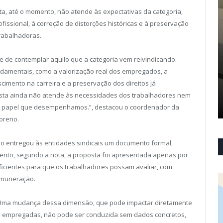
ta, até o momento, não atende às expectativas da categoria,
fissional, à correção de distorções históricas e à preservação
trabalhadoras.
e de contemplar aquilo que a categoria vem reivindicando.
damentais, como a valorização real dos empregados, a
scimento na carreira e a preservação dos direitos já
osta ainda não atende às necessidades dos trabalhadores nem
do papel que desempenhamos.”,
destacou o coordenador da
Moreno.
o entregou às entidades sindicais um documento formal,
ento, segundo a nota, a proposta foi apresentada apenas por
icientes para que os trabalhadores possam avaliar, com
remuneração.
 Uma mudança dessa dimensão, que pode impactar diretamente
e empregadas, não pode ser conduzida sem dados concretos,