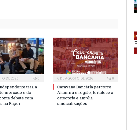
TO DE 2026
0
6 DE AGOSTO DE 2026
0
independente traz a
Caravana Bancária percorre
 do mercado e do
Altamira e região, fortalece a
 aponta debate com
categoria e amplia
as na Flipei
sindicalizações