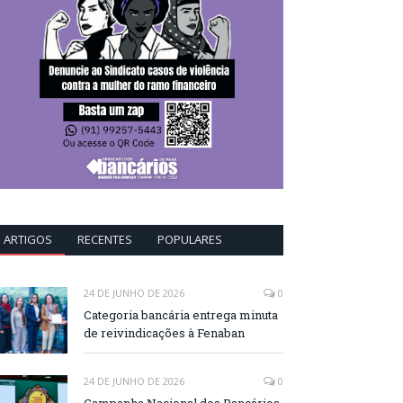
ARTIGOS
RECENTES
POPULARES
24 DE JUNHO DE 2026
0
Categoria bancária entrega minuta
de reivindicações à Fenaban
24 DE JUNHO DE 2026
0