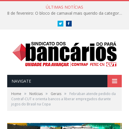
ÚLTIMAS NOTÍCIAS
8 de fevereiro: O bloco de carnaval mais querido da categoria já tem data. Vem pro CarnaBancários 2025!
Twitter
Facebook
NAVIGATE
»
»
»
Home
Notícias
Gerais
Febraban atende pedido da
Contraf-CUT e orienta bancos a liberar empregados durante
jogos do Brasil na Copa