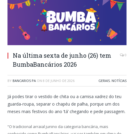
Na última sexta de junho (26) tem
0
BumbaBancários 2026
BY
BANCARIOS PA
ON
8 DE JUNHO DE 2026
GERAIS
,
NOTÍCIAS
Já podes tirar o vestido de chita ou a camisa xadrez do teu
guarda-roupa, separar o chapéu de palha, porque um dos
meses mais festivos do ano ‘tá’ chegando e pede passagem.
“O tradicional arraial junino da categoria bancária, mais
conhecido como BumbaBancários, vai ser também em clima de