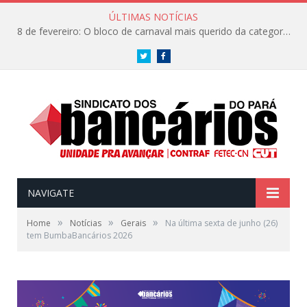
ÚLTIMAS NOTÍCIAS
8 de fevereiro: O bloco de carnaval mais querido da categoria já tem data. Vem pro CarnaBancários 2025!
Twitter
Facebook
NAVIGATE
»
»
»
Home
Notícias
Gerais
Na última sexta de junho (26)
tem BumbaBancários 2026