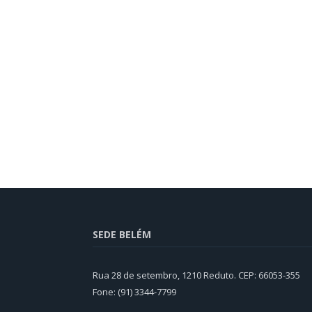
SEDE BELÉM
Rua 28 de setembro, 1210 Reduto. CEP: 66053-355
Fone: (91) 3344-7799