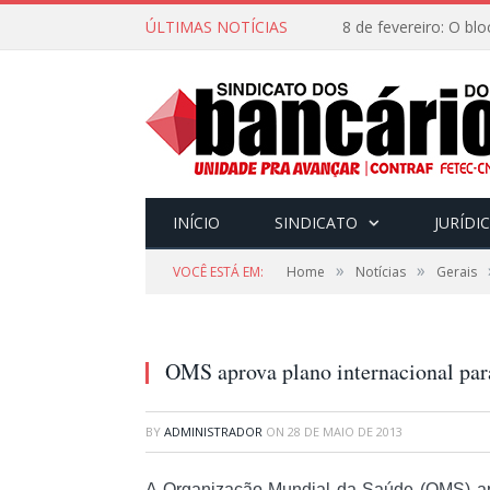
ÚLTIMAS NOTÍCIAS
INÍCIO
SINDICATO
JURÍDI
»
»
VOCÊ ESTÁ EM:
Home
Notícias
Gerais
OMS aprova plano internacional par
BY
ADMINISTRADOR
ON
28 DE MAIO DE 2013
A Organização Mundial da Saúde (OMS) ap