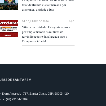
Campanha Nacional dos Bancários 2026
terá identidade visual marcada por
esperança, unidade e luta
24 DE JUNHO DE 2026
0
Vitória da Unidade: Categoria aprova
por ampla maioria as minutas de
reivindicações e dá a largada para a
Campanha Salarial
UBSEDE SANTARÉM
v. Dom Amando, 787, Santa Clara. CEP: 68005-420.
one: (93) 99164-5289