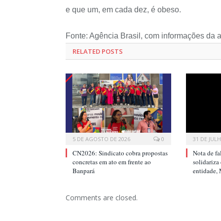
e que um, em cada dez, é obeso.
Fonte: Agência Brasil, com informações da a
RELATED POSTS
5 DE AGOSTO DE 2026
0
31 DE JUL
CN2026: Sindicato cobra propostas
Nota de fa
concretas em ato em frente ao
solidariza
Banpará
entidade,
Comments are closed.