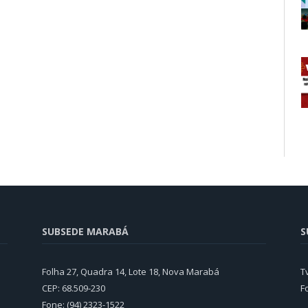
SUBSEDE MARABÁ
S
Folha 27, Quadra 14, Lote 18, Nova Marabá
T
CEP: 68.509-230
F
Fone: (94) 2323-1522