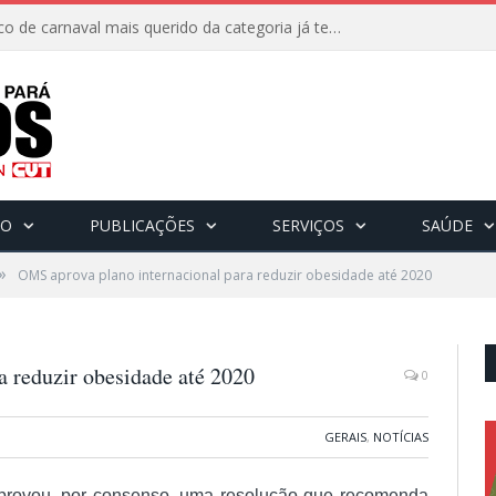
8 de fevereiro: O bloco de carnaval mais querido da categoria já tem data. Vem pro CarnaBancários 2025!
CO
PUBLICAÇÕES
SERVIÇOS
SAÚDE
»
OMS aprova plano internacional para reduzir obesidade até 2020
a reduzir obesidade até 2020
0
GERAIS
,
NOTÍCIAS
rovou, por consenso, uma resolução que recomenda