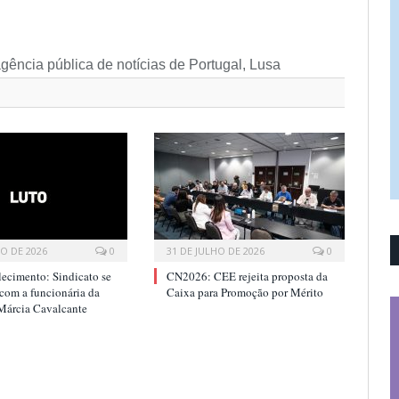
gência pública de notícias de Portugal, Lusa
HO DE 2026
0
31 DE JULHO DE 2026
0
lecimento: Sindicato se
CN2026: CEE rejeita proposta da
 com a funcionária da
Caixa para Promoção por Mérito
 Márcia Cavalcante