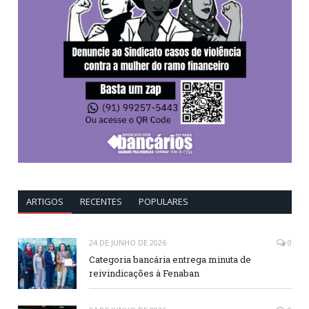
ARTIGOS
RECENTES
POPULARES
24 DE JUNHO DE 2026
0
Categoria bancária entrega minuta de
reivindicações à Fenaban