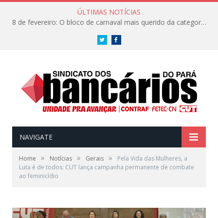
ÚLTIMAS NOTÍCIAS
8 de fevereiro: O bloco de carnaval mais querido da categoria já tem data. Vem pro CarnaBancários 2025!
Twitter
Facebook
NAVIGATE
»
»
»
Home
Notícias
Gerais
Pela Vida das Mulheres, a
Luta é de todos: CUT lança campanha permanente de combate
ao feminicídio