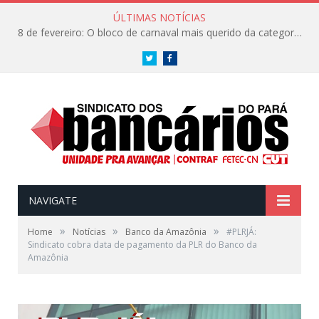
ÚLTIMAS NOTÍCIAS
8 de fevereiro: O bloco de carnaval mais querido da categoria já tem data. Vem pro CarnaBancários 2025!
Twitter
Facebook
NAVIGATE
»
»
»
Home
Notícias
Banco da Amazônia
#PLRJÁ:
Sindicato cobra data de pagamento da PLR do Banco da
Amazônia