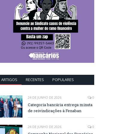
ARTIGOS
RECENTES
POPULARES
24 DE JUNHO DE 2026
0
Categoria bancária entrega minuta
de reivindicações à Fenaban
24 DE JUNHO DE 2026
0