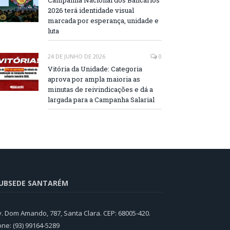
Campanha Nacional dos Bancários
2026 terá identidade visual
marcada por esperança, unidade e
luta
24 DE JUNHO DE 2026
0
Vitória da Unidade: Categoria
aprova por ampla maioria as
minutas de reivindicações e dá a
largada para a Campanha Salarial
UBSEDE SANTARÉM
v. Dom Amando, 787, Santa Clara. CEP: 68005-420.
one: (93) 99164-5289