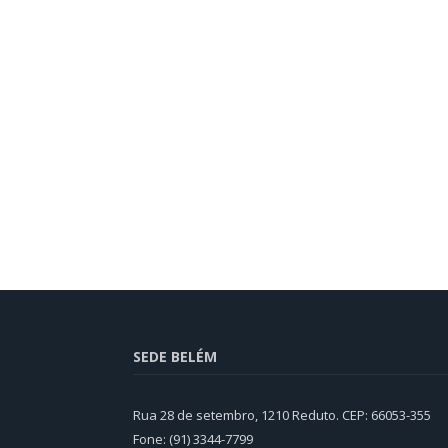
SEDE BELÉM
Rua 28 de setembro, 1210 Reduto. CEP: 66053-355
Fone: (91) 3344-7799