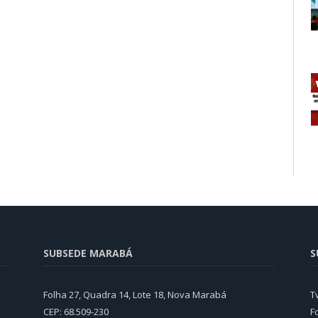
SUBSEDE MARABÁ
S
Folha 27, Quadra 14, Lote 18, Nova Marabá
T
CEP: 68.509-230
F