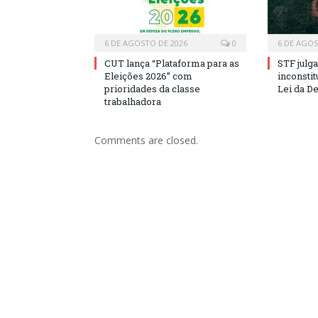
6 DE AGOSTO DE 2026
0
6 DE AGOS
CUT lança “Plataforma para as
STF julga
Eleições 2026” com
inconstit
prioridades da classe
Lei da D
trabalhadora
Comments are closed.