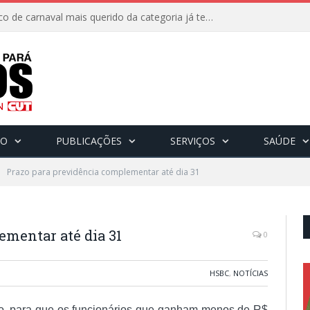
8 de fevereiro: O bloco de carnaval mais querido da categoria já tem data. Vem pro CarnaBancários 2025!
CO
PUBLICAÇÕES
SERVIÇOS
SAÚDE
Prazo para previdência complementar até dia 31
ementar até dia 31
0
HSBC
,
NOTÍCIAS
io, para que os funcionários que ganham menos de R$