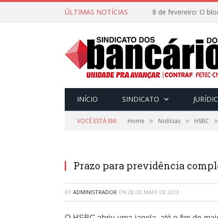
ÚLTIMAS NOTÍCIAS
INÍCIO
SINDICATO
JURÍDI
»
»
»
VOCÊ ESTÁ EM:
Home
Notícias
HSBC
Prazo para previdência compl
BY
ADMINISTRADOR
ON
28 DE MAIO DE 2013
O HSBC abriu uma janela, até o fim de ma