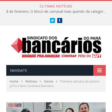
ÚLTIMAS NOTÍCIAS
8 de fevereiro: O bloco de carnaval mais querido da categoria já tem data. Vem pro CarnaBancários 2025!
Twitter
Facebook
NAVIGATE
»
»
»
Home
Notícias
Gerais
Primeira semana de janeiro
já foi e teve Caravana Bancária