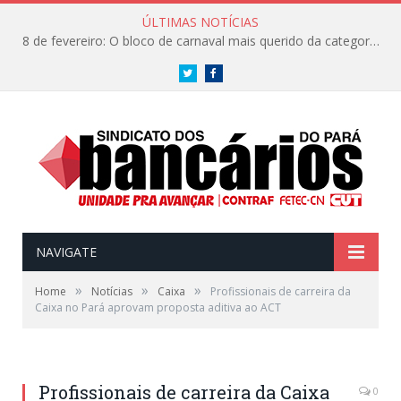
ÚLTIMAS NOTÍCIAS
8 de fevereiro: O bloco de carnaval mais querido da categoria já tem data. Vem pro CarnaBancários 2025!
Twitter
Facebook
NAVIGATE
»
»
»
Home
Notícias
Caixa
Profissionais de carreira da
Caixa no Pará aprovam proposta aditiva ao ACT
Profissionais de carreira da Caixa
0