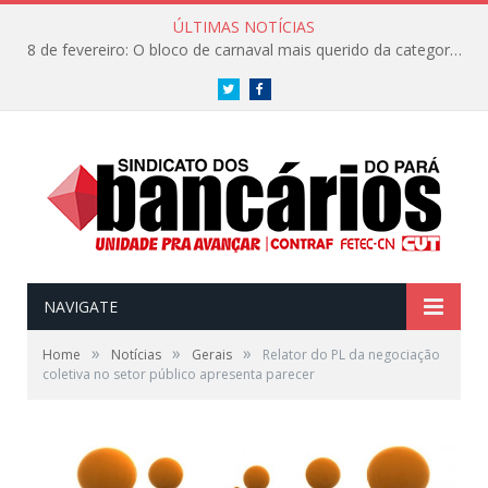
ÚLTIMAS NOTÍCIAS
8 de fevereiro: O bloco de carnaval mais querido da categoria já tem data. Vem pro CarnaBancários 2025!
Twitter
Facebook
NAVIGATE
»
»
»
Home
Notícias
Gerais
Relator do PL da negociação
coletiva no setor público apresenta parecer