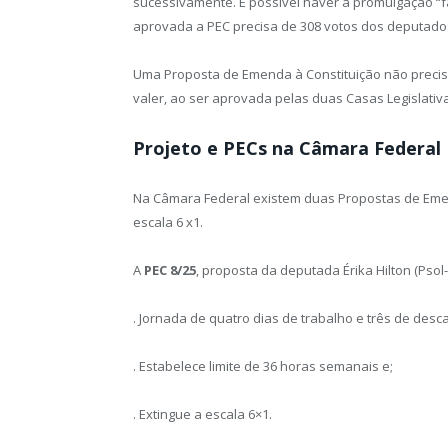
sucessivamente. É possível haver a promulgação “f
aprovada a PEC precisa de 308 votos dos deputados
Uma Proposta de Emenda à Constituição não precis
valer, ao ser aprovada pelas duas Casas Legislativ
Projeto e PECs na Câmara Federal
Na Câmara Federal existem duas Propostas de Emend
escala 6 x1.
A
PEC 8/25
, proposta da deputada Érika Hilton (Psol-
. Jornada de quatro dias de trabalho e três de des
. Estabelece limite de 36 horas semanais e;
. Extingue a escala 6×1.