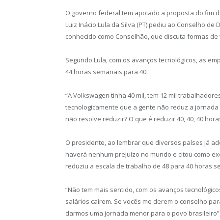
O governo federal tem apoiado a proposta do fim d
Luiz Inácio Lula da Silva (PT) pediu ao Conselho d
conhecido como Conselhão, que discuta formas de vi
Segundo Lula, com os avanços tecnológicos, as em
44 horas semanais para 40.
“A Volkswagen tinha 40 mil, tem 12 mil trabalhadore
tecnologicamente que a gente não reduz a jornada 
não resolve reduzir? O que é reduzir 40, 40, 40 horas
O presidente, ao lembrar que diversos países já a
haverá nenhum prejuízo no mundo e citou como exe
reduziu a escala de trabalho de 48 para 40 horas 
“Não tem mais sentido, com os avanços tecnológic
salários caírem. Se vocês me derem o conselho para
darmos uma jornada menor para o povo brasileiro”, 