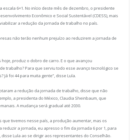
a escala 6×1. No início deste mês de dezembro, o presidente
e Desenvolvimento Econômico e Social Sustentável (CDESS), mais
abilizar a redução da jornada de trabalho no país.
presas não terão nenhum prejuízo ao reduzirem a jornada de
s hoje, produz o dobro de carro. E o que avançou
de trabalho? Para que serviu todo esse avanço tecnológico se
? Já foi 44 para muita gente”, disse Lula.
dotaram a redução da jornada de trabalho, disse que não
mplo, a presidenta do México, Claudia Sheinbaum, que
semanais. A mudança será gradual até 2030.
os que tivemos nesse país, a produção aumentar, mas os
 reduzir a jornada, eu apresso o fim da jornada 6 por 1, para
disse Lula ao se dirigir aos representantes do Conselhão.