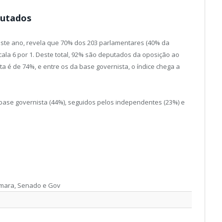
putados
deste ano, revela que 70% dos 203 parlamentares (40% da
cala 6 por 1. Deste total, 92% são deputados da oposição ao
a é de 74%, e entre os da base governista, o índice chega a
 base governista (44%), seguidos pelos independentes (23%) e
âmara, Senado e Gov