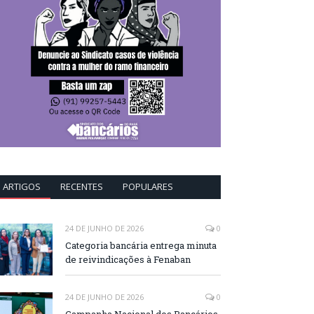
ARTIGOS
RECENTES
POPULARES
24 DE JUNHO DE 2026
0
Categoria bancária entrega minuta
de reivindicações à Fenaban
24 DE JUNHO DE 2026
0