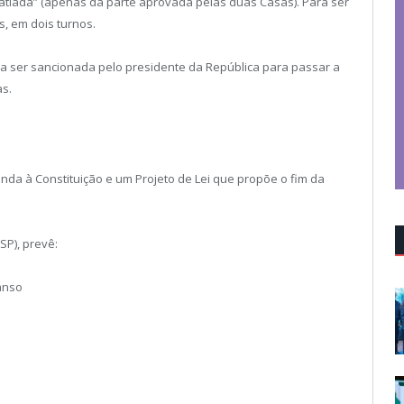
atiada” (apenas da parte aprovada pelas duas Casas). Para ser
, em dois turnos.
a ser sancionada pelo presidente da República para passar a
as.
a à Constituição e um Projeto de Lei que propõe o fim da
SP), prevê:
canso