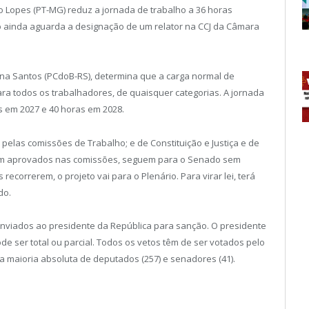
o Lopes (PT-MG) reduz a jornada de trabalho a 36 horas
o ainda aguarda a designação de um relator na CCJ da Câmara
ana Santos (PCdoB-RS), determina que a carga normal de
a todos os trabalhadores, de quaisquer categorias. A jornada
as em 2027 e 40 horas em 2028.
 pelas comissões de Trabalho; e de Constituição e Justiça e de
forem aprovados nas comissões, seguem para o Senado sem
recorrerem, o projeto vai para o Plenário. Para virar lei, terá
do.
enviados ao presidente da República para sanção. O presidente
ode ser total ou parcial. Todos os vetos têm de ser votados pelo
da maioria absoluta de deputados (257) e senadores (41).