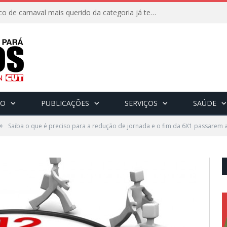
8 de fevereiro: O bloco de carnaval mais querido da categoria já tem data. Vem pro CarnaBancários 2025!
CO
PUBLICAÇÕES
SERVIÇOS
SAÚDE
»
Saiba o que é preciso para a redução de jornada e o fim da 6X1 passarem a