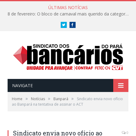
ÚLTIMAS NOTÍCIAS
8 de fevereiro: O bloco de carnaval mais querido da categoria já tem data. Vem pro CarnaBancários 2025!
Twitter
Facebook
NAVIGATE
»
»
»
Home
Notícias
Banpará
Sindicato envia novo ofício
ao Banpará na tentativa de assinar o ACT
Sindicato envia novo ofício ao
0