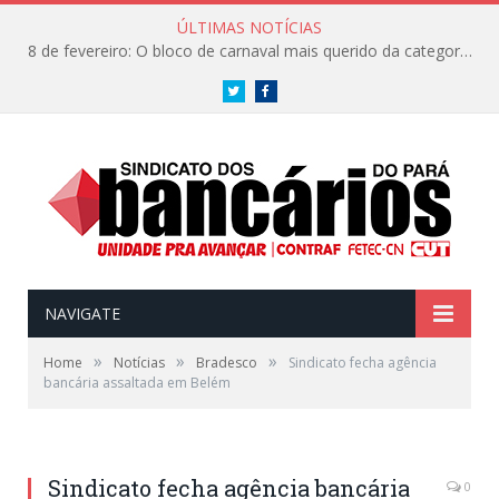
ÚLTIMAS NOTÍCIAS
8 de fevereiro: O bloco de carnaval mais querido da categoria já tem data. Vem pro CarnaBancários 2025!
Twitter
Facebook
NAVIGATE
»
»
»
Home
Notícias
Bradesco
Sindicato fecha agência
bancária assaltada em Belém
Sindicato fecha agência bancária
0