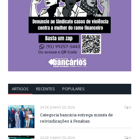
ARTIGOS
RECENTES
POPULARES
24 DE JUNHO DE 2026
0
Categoria bancária entrega minuta de
reivindicações à Fenaban
24 DE JUNHO DE 2026
0