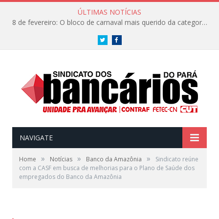
ÚLTIMAS NOTÍCIAS
8 de fevereiro: O bloco de carnaval mais querido da categoria já tem data. Vem pro CarnaBancários 2025!
Twitter
Facebook
NAVIGATE
»
»
»
Home
Notícias
Banco da Amazônia
Sindicato reúne
com a CASF em busca de melhorias para o Plano de Saúde dos
empregados do Banco da Amazônia