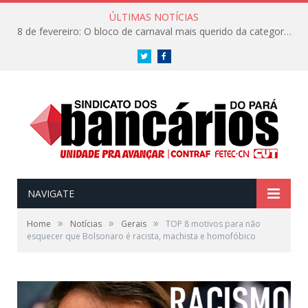
ÚLTIMAS NOTÍCIAS
8 de fevereiro: O bloco de carnaval mais querido da categoria já tem data. Vem pro CarnaBancários 2025!
Twitter
Facebook
NAVIGATE
»
»
»
Home
Notícias
Gerais
TOP 8 motivos para não
esquecer que Bolsonaro é racista, machista e homofóbico