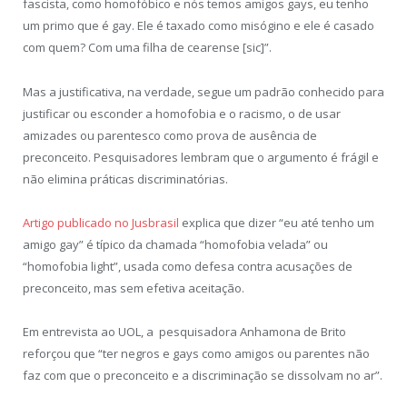
fascista, como homofóbico e nós temos amigos gays, eu tenho
um primo que é gay. Ele é taxado como misógino e ele é casado
com quem? Com uma filha de cearense [sic]”.
Mas a justificativa, na verdade, segue um padrão conhecido para
justificar ou esconder a homofobia e o racismo, o de usar
amizades ou parentesco como prova de ausência de
preconceito. Pesquisadores lembram que o argumento é frágil e
não elimina práticas discriminatórias.
Artigo publicado no Jusbrasil
explica que dizer “eu até tenho um
amigo gay” é típico da chamada “homofobia velada” ou
“homofobia light”, usada como defesa contra acusações de
preconceito, mas sem efetiva aceitação.
Em entrevista ao UOL, a pesquisadora Anhamona de Brito
reforçou que “ter negros e gays como amigos ou parentes não
faz com que o preconceito e a discriminação se dissolvam no ar”.