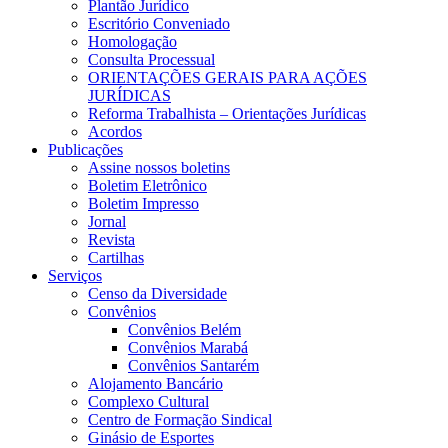
Plantão Jurídico
Escritório Conveniado
Homologação
Consulta Processual
ORIENTAÇÕES GERAIS PARA AÇÕES
JURÍDICAS
Reforma Trabalhista – Orientações Jurídicas
Acordos
Publicações
Assine nossos boletins
Boletim Eletrônico
Boletim Impresso
Jornal
Revista
Cartilhas
Serviços
Censo da Diversidade
Convênios
Convênios Belém
Convênios Marabá
Convênios Santarém
Alojamento Bancário
Complexo Cultural
Centro de Formação Sindical
Ginásio de Esportes