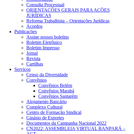
Consulta Processual
ORIENTAÇÕES GERAIS PARA AÇÕES
JURÍDICAS
Reforma Trabalhista – Orientações Jurídicas
Acordos
Publicações
Assine nossos boletins
Boletim Eletrônico
Boletim Impresso
Jornal
Revista
Cartilhas
Serviços
Censo da Diversidade
Convênios
Convênios Belém
Convênios Marabá
Convênios Santarém
Alojamento Bancário
Complexo Cultural
Centro de Formação Sindical
Ginásio de Esportes
Documentos da Campanha Nacional 2022
CN2022: ASSEMBLEIA VIRTUAL BANPARÁ –
ACT