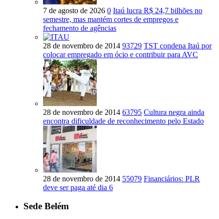
7 de agosto de 2026
0
Itaú lucra R$ 24,7 bilhões no
semestre, mas mantém cortes de empregos e
fechamento de agências
28 de novembro de 2014
93729
TST condena Itaú por
colocar empregado em ócio e contribuir para AVC
28 de novembro de 2014
63795
Cultura negra ainda
encontra dificuldade de reconhecimento pelo Estado
28 de novembro de 2014
55079
Financiários: PLR
deve ser paga até dia 6
Sede Belém