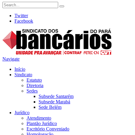
Twitter
Facebook
Navigate
Início
Sindicato
Estatuto
Diretoria
Sedes
Subsede Santarém
Subsede Marabá
Sede Belém
Jurídico
Atendimento
Plantão Jurídico
Escritório Conveniado
Homologação