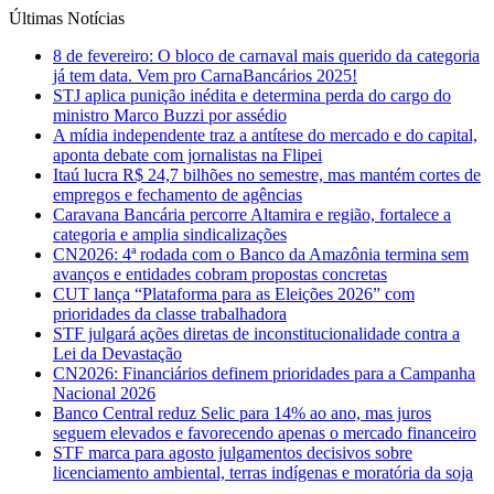
Últimas Notícias
8 de fevereiro: O bloco de carnaval mais querido da categoria
já tem data. Vem pro CarnaBancários 2025!
STJ aplica punição inédita e determina perda do cargo do
ministro Marco Buzzi por assédio
A mídia independente traz a antítese do mercado e do capital,
aponta debate com jornalistas na Flipei
Itaú lucra R$ 24,7 bilhões no semestre, mas mantém cortes de
empregos e fechamento de agências
Caravana Bancária percorre Altamira e região, fortalece a
categoria e amplia sindicalizações
CN2026: 4ª rodada com o Banco da Amazônia termina sem
avanços e entidades cobram propostas concretas
CUT lança “Plataforma para as Eleições 2026” com
prioridades da classe trabalhadora
STF julgará ações diretas de inconstitucionalidade contra a
Lei da Devastação
CN2026: Financiários definem prioridades para a Campanha
Nacional 2026
Banco Central reduz Selic para 14% ao ano, mas juros
seguem elevados e favorecendo apenas o mercado financeiro
STF marca para agosto julgamentos decisivos sobre
licenciamento ambiental, terras indígenas e moratória da soja