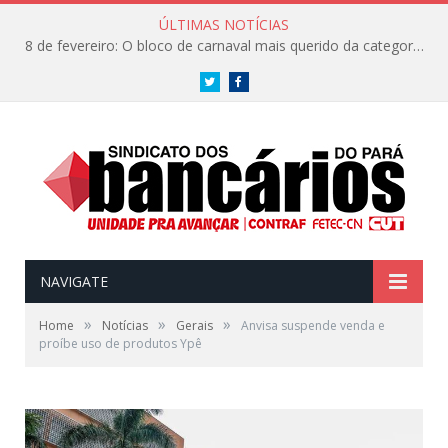
ÚLTIMAS NOTÍCIAS
8 de fevereiro: O bloco de carnaval mais querido da categoria já tem data. Vem pro CarnaBancários 2025!
Twitter
Facebook
NAVIGATE
»
»
»
Home
Notícias
Gerais
Anvisa suspende venda e
proíbe uso de produtos Ypê