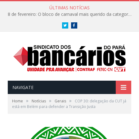
ÚLTIMAS NOTÍCIAS
8 de fevereiro: O bloco de carnaval mais querido da categoria já tem data. Vem pro CarnaBancários 2025!
Twitter
Facebook
NAVIGATE
»
»
»
Home
Notícias
Gerais
COP 30: delegação da CUT já
está em Belém para defender a Transição Justa