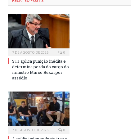
RELATED POSTS
7 DE AGOSTO DE 2026
0
STJ aplica punição inédita e
determina perda do cargo do
ministro Marco Buzzi por
assédio
7 DE AGOSTO DE 2026
0
A mídia independente traz a