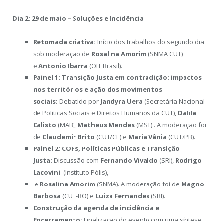
Dia 2: 29 de maio – Soluções e Incidência
Retomada criativa:
Início dos trabalhos do segundo dia
sob moderação de
Rosalina Amorim
(SNMA CUT)
e
Antonio Ibarra
(OIT Brasil).
Painel 1: Transição Justa em contradição: impactos
nos territórios e ação dos movimentos
sociais:
Debatido por
Jandyra Uera
(Secretária Nacional
de Políticas Sociais e Direitos Humanos da CUT),
Dalila
Calisto
(MAB),
Matheus Mendes
(MST) . A moderação foi
de
Claudemir Brito
(CUT/CE) e
Maria Vânia
(CUT/PB).
Painel 2: COPs, Políticas Públicas e Transição
Justa:
Discussão com
Fernando Vivaldo
(SRI),
Rodrigo
Lacovini
(Instituto Pólis),
e
Rosalina Amorim
(SNMA). A moderação foi de
Magno
Barbosa
(CUT-RO) e
Luiza Fernandes
(SRI).
Construção da agenda de incidência e
Encerramento:
Finalização do evento com uma síntese