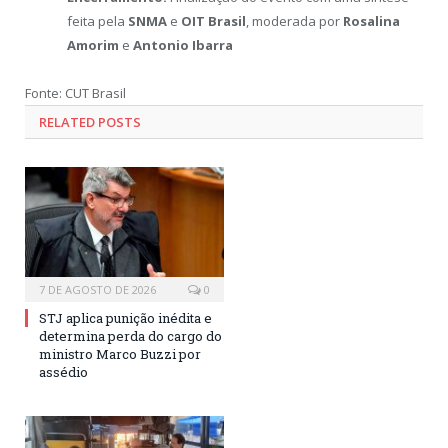
feita pela
SNMA
e
OIT Brasil
, moderada por
Rosalina
Amorim
e
Antonio Ibarra
Fonte: CUT Brasil
RELATED POSTS
7 DE AGOSTO DE 2026
0
STJ aplica punição inédita e
determina perda do cargo do
ministro Marco Buzzi por
assédio