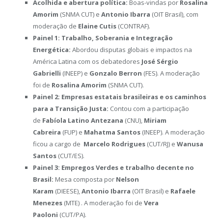
Acolhida e abertura política:
Boas-vindas por
Rosalina
Amorim
(SNMA CUT) e
Antonio Ibarra
(OIT Brasil), com
moderação de
Elaine Cutis
(CONTRAF).
Painel 1: Trabalho, Soberania e Integração
Energética:
Abordou disputas globais e impactos na
América Latina com os debatedores
José Sérgio
Gabrielli
(INEEP) e
Gonzalo Berron
(FES). A moderação
foi de
Rosalina Amorim
(SNMA CUT).
Painel 2: Empresas estatais brasileiras e os caminhos
para a Transição Justa:
Contou com a participação
de
Fabíola Latino Antezana
(CNU),
Miriam
Cabreira
(FUP) e
Mahatma Santos
(INEEP). A moderação
ficou a cargo de
Marcelo Rodrigues
(CUT/RJ) e
Wanusa
Santos
(CUT/ES).
Painel 3: Empregos Verdes e trabalho decente no
Brasil:
Mesa composta por
Nelson
Karam
(DIEESE),
Antonio Ibarra
(OIT Brasil) e
Rafaele
Menezes
(MTE) . A moderação foi de
Vera
Paoloni
(CUT/PA).