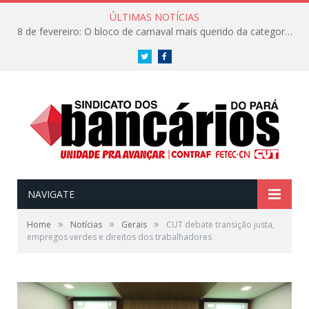
ÚLTIMAS NOTÍCIAS
8 de fevereiro: O bloco de carnaval mais querido da categoria já tem data. Vem pro CarnaBancários 2025!
Twitter
Facebook
NAVIGATE
»
»
»
Home
Notícias
Gerais
CUT debate transição justa,
empregos verdes e direitos dos trabalhadores