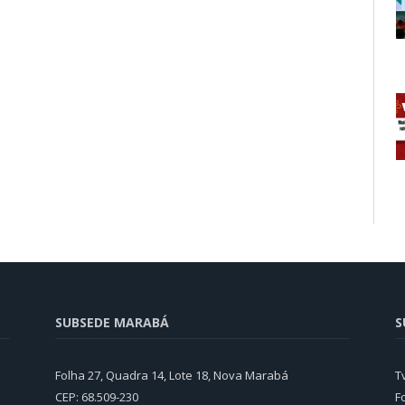
SUBSEDE MARABÁ
S
Folha 27, Quadra 14, Lote 18, Nova Marabá
T
CEP: 68.509-230
F