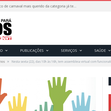
8 de fevereiro: O bloco de carnaval mais querido da categoria já tem data. Vem pro CarnaBancários 2025!
CO
PUBLICAÇÕES
SERVIÇOS
SAÚDE
»
rios
Nesta sexta (22), das 10h às 16h, tem assembleia virtual com funcionali