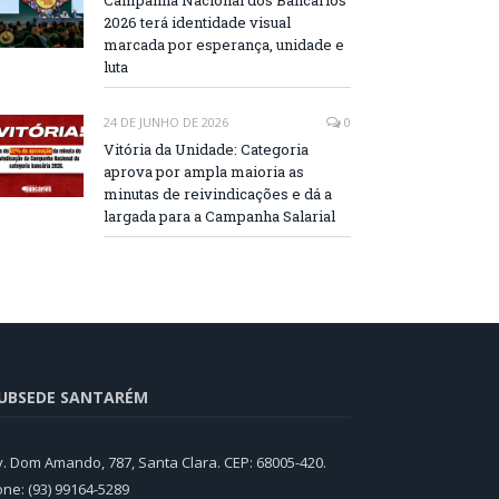
Campanha Nacional dos Bancários
2026 terá identidade visual
marcada por esperança, unidade e
luta
24 DE JUNHO DE 2026
0
Vitória da Unidade: Categoria
aprova por ampla maioria as
minutas de reivindicações e dá a
largada para a Campanha Salarial
UBSEDE SANTARÉM
v. Dom Amando, 787, Santa Clara. CEP: 68005-420.
one: (93) 99164-5289