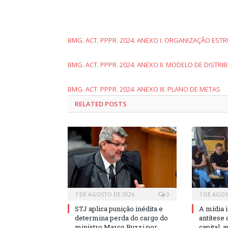
BMG. ACT. PPPR. 2024. ANEXO I. ORGANIZAÇÃO EST
BMG. ACT. PPPR. 2024. ANEXO II. MODELO DE DISTRI
BMG. ACT. PPPR. 2024. ANEXO III. PLANO DE METAS
RELATED POSTS
7 DE AGOSTO DE 2026
0
7 DE AGOS
STJ aplica punição inédita e
A mídia 
determina perda do cargo do
antítese
ministro Marco Buzzi por
capital,