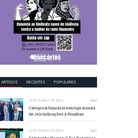
ARTIGOS
RECENTES
POPULARES
24 DE JUNHO DE 2026
0
Categoria bancária entrega minuta
de reivindicações à Fenaban
24 DE JUNHO DE 2026
0