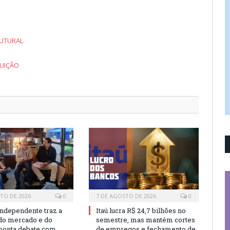
RUTURAL
BUIÇÃO
TO DE 2026
0
7 DE AGOSTO DE 2026
0
independente traz a
Itaú lucra R$ 24,7 bilhões no
 do mercado e do
semestre, mas mantém cortes
 aponta debate com
de empregos e fechamento de