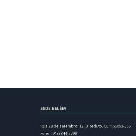
SEDE BELÉM
Rua 28 de setembro, 1210 Reduto. CEP: 66053-355
Fone: (91) 3344-7799