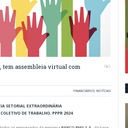
6h, tem assembleia virtual com
0
FINANCIÁRIOS
,
NOTÍCIAS
EIA SETORIAL EXTRAORDINÁRIA
COLETIVO DE TRABALHO. PPPR 2024
 todos os empregados da empresa
BANCO BMG S.A.,
da base