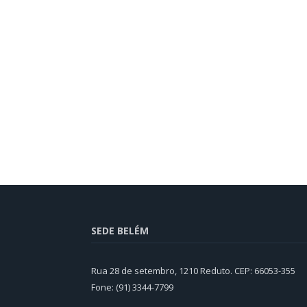
SEDE BELÉM
Rua 28 de setembro, 1210 Reduto. CEP: 66053-355
Fone: (91) 3344-7799