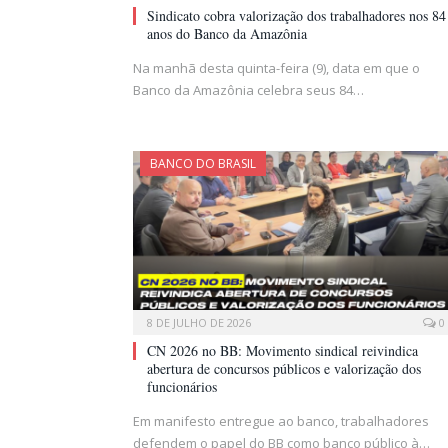
Sindicato cobra valorização dos trabalhadores nos 84
anos do Banco da Amazônia
Na manhã desta quinta-feira (9), data em que o
Banco da Amazônia celebra seus 84…
BANCO DO BRASIL
8 DE JULHO DE 2026
0
CN 2026 no BB: Movimento sindical reivindica
abertura de concursos públicos e valorização dos
funcionários
Em manifesto entregue ao banco, trabalhadores
defendem o papel do BB como banco público à…