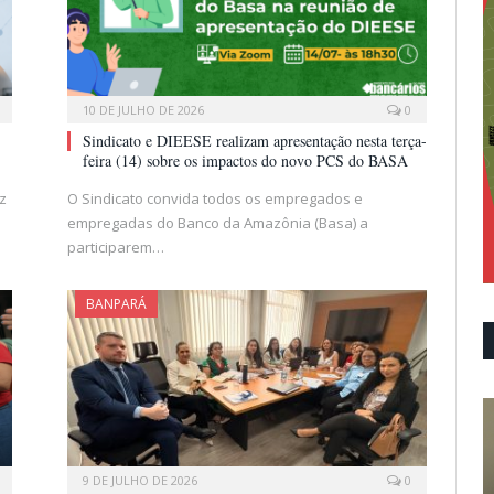
10 DE JULHO DE 2026
0
Sindicato e DIEESE realizam apresentação nesta terça-
feira (14) sobre os impactos do novo PCS do BASA
z
O Sindicato convida todos os empregados e
empregadas do Banco da Amazônia (Basa) a
participarem…
BANPARÁ
9 DE JULHO DE 2026
0