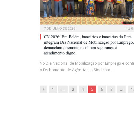
7 DE JULHO DE 2026
0
CN 2026: Em Belém, bancários e bancárias do Pará
integram Dia Nacional de Mobilização por Emprego,
denunciam desmonte e cobram segurança e
atendimento digno
No Dia Nacional de Mobilização por Emprego e cont
o Fechamento de Agências, o Sindicato…
Previous
1
…
3
4
5
6
7
…
1