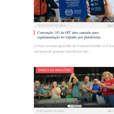
13 DE JULHO DE 2026
0
Convenção 193 da OIT abre caminho para
regulamentação do trabalho por plataformas
O mais recente episódio do Podcast Estúdio CUT tra
um tema de grande relevância não…
BANCO DA AMAZÔNIA
9 DE JULHO DE 2026
0