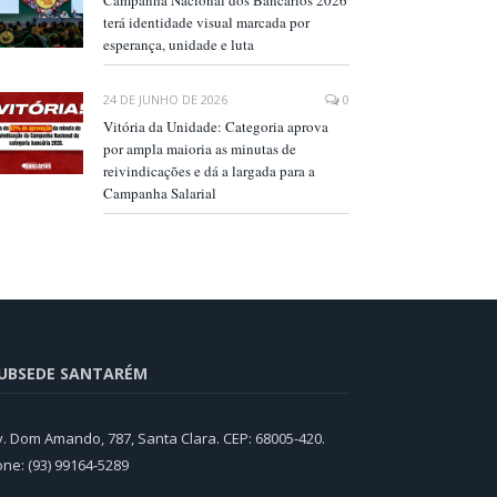
Campanha Nacional dos Bancários 2026
terá identidade visual marcada por
esperança, unidade e luta
24 DE JUNHO DE 2026
0
Vitória da Unidade: Categoria aprova
por ampla maioria as minutas de
reivindicações e dá a largada para a
Campanha Salarial
UBSEDE SANTARÉM
v. Dom Amando, 787, Santa Clara. CEP: 68005-420.
one: (93) 99164-5289