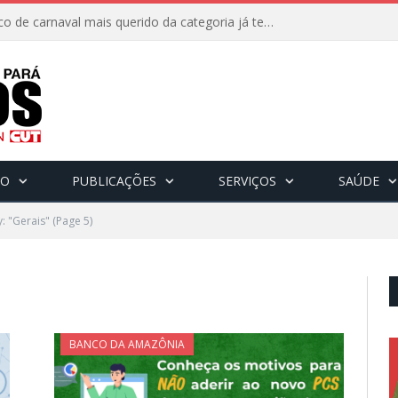
8 de fevereiro: O bloco de carnaval mais querido da categoria já tem data. Vem pro CarnaBancários 2025!
CO
PUBLICAÇÕES
SERVIÇOS
SAÚDE
: "Gerais"
(Page 5)
BANCO DA AMAZÔNIA