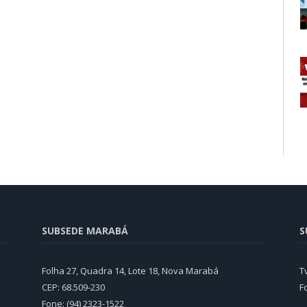
SUBSEDE MARABÁ
S
Folha 27, Quadra 14, Lote 18, Nova Marabá
T
CEP: 68.509-230
F
Fone: (94) 2323-1522