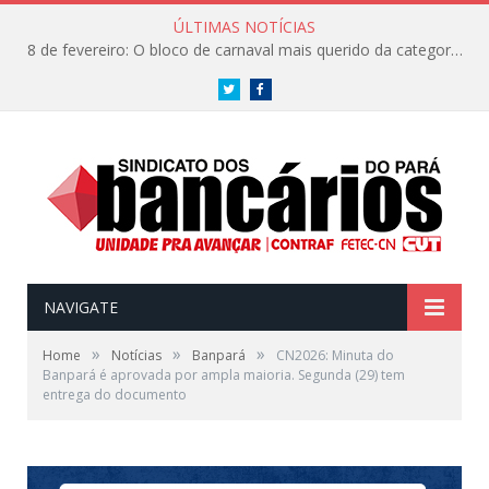
ÚLTIMAS NOTÍCIAS
8 de fevereiro: O bloco de carnaval mais querido da categoria já tem data. Vem pro CarnaBancários 2025!
Twitter
Facebook
NAVIGATE
»
»
»
Home
Notícias
Banpará
CN2026: Minuta do
Banpará é aprovada por ampla maioria. Segunda (29) tem
entrega do documento