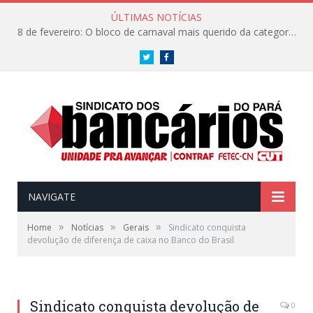
ÚLTIMAS NOTÍCIAS
8 de fevereiro: O bloco de carnaval mais querido da categoria já tem data. Vem pro CarnaBancários 2025!
Twitter
Facebook
NAVIGATE
»
»
»
Home
Notícias
Gerais
Sindicato conquista
devolução de diferença de caixa no Banco do Brasil
Sindicato conquista devolução de
0